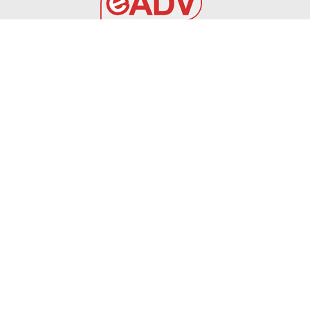
EADV s.r.l.
Via Luigi Capuana, 11
95030 Tremestieri Etneo (CT) - Italy
www.eadv.it
•
info@eadv.it
Tel: +39 0645920501
Ultimi articoli
6 AGOSTO 2026 – CALCIO AMICHEVOLE: BRINDISI –
PRAIA TORTONA 3-3
BRINDISI
6 Agosto 2026
TOURÈ È DEL FOGGIA – Calcio Foggia 1920
FOGGIA
6 Agosto 2026
AZAROVS PER LA DIFESA ROSSONERA
FOGGIA
6 Agosto 2026