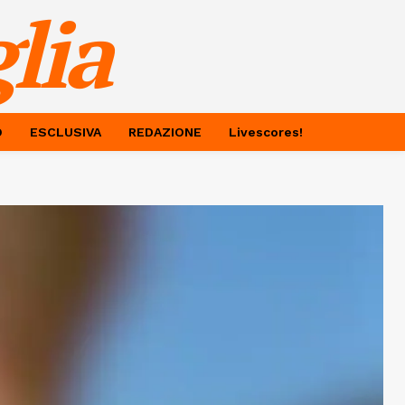
lia
O
ESCLUSIVA
REDAZIONE
Livescores!