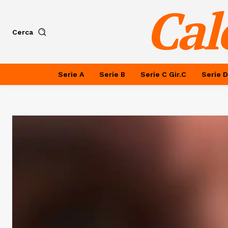
Cal
Cerca
Serie A
Serie B
Serie C Gir.C
Serie D