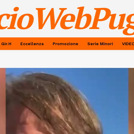
cioWebPug
 Gir.H
Eccellenza
Promozione
Serie Minori
VIDE