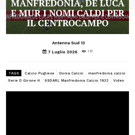
MANFREDONIA, DE LUCA
E MUR I NOMI CALDI PER
IL CENTROCAMPO
Antenna Sud 13
170
7 Luglio 2026
TAGS
Calcio Pugliese
Donia Calcio
manfredonia calcio
Serie D Girone H
SSDARL Manfredonia Calcio 1932
Video