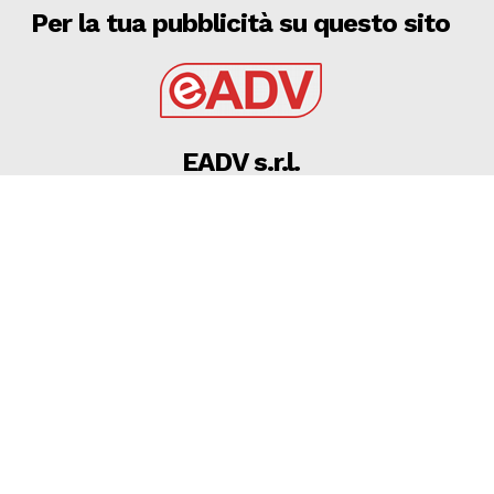
Per la tua pubblicità su questo sito
EADV s.r.l.
Via Luigi Capuana, 11
95030 Tremestieri Etneo (CT) - Italy
www.eadv.it
•
info@eadv.it
Tel: +39 0645920501
Ultimi articoli
7 AGOSTO 2026 – CALCIO, FOGGIA: UFFICIALE IL
PORTIERE MARFELLA ARRIVANO ANCHE TOURE’ E
AZAROVS
FOGGIA
7 Agosto 2026
Toh, chi si rivede: il "10" è tornato di moda in Italia.
Ce l'hanno tutte le big, tranne l'Inter