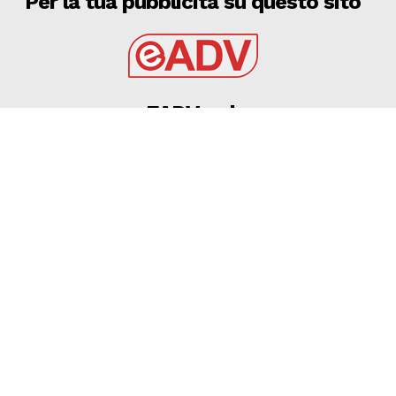
Per la tua pubblicità su questo sito
EADV s.r.l.
Via Luigi Capuana, 11
95030 Tremestieri Etneo (CT) - Italy
www.eadv.it
•
info@eadv.it
Tel: +39 0645920501
Ultimi articoli
Milan, sui social lo sfogo del popolo rossonero dopo
il ko col Chelsea
GAZZETTA DELLO SPORT
9 Agosto 2026
Fiorentina, da Mastantuono a Valdepenas: dal
mercato solo giovani acquisti
GAZZETTA DELLO SPORT
9 Agosto 2026