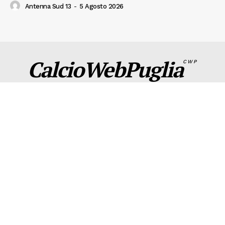
Antenna Sud 13
-
5 Agosto 2026
CalcioWebPuglia
CWP
CWP
Seguici sui social e contattaci per info