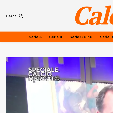
Cal
Cerca
Serie A
Serie B
Serie C Gir.C
Serie D