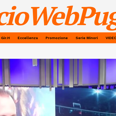
cioWebPug
 Gir.H
Eccellenza
Promozione
Serie Minori
VIDE