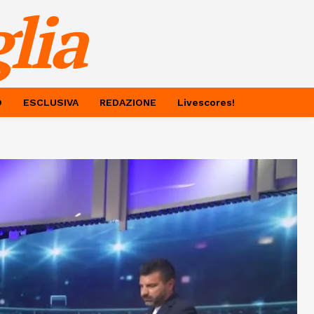
lia
O
ESCLUSIVA
REDAZIONE
Livescores!