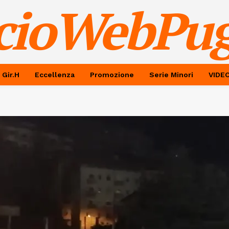
cioWebPug
 Gir.H
Eccellenza
Promozione
Serie Minori
VIDE