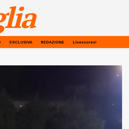
lia
O
ESCLUSIVA
REDAZIONE
Livescores!