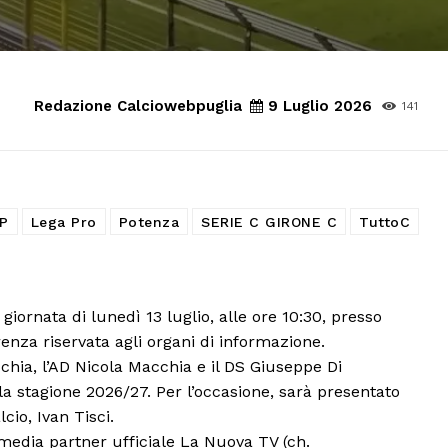
Redazione Calciowebpuglia
9 Luglio 2026
141
P
Lega Pro
Potenza
SERIE C GIRONE C
TuttoC
giornata di lunedì 13 luglio, alle ore 10:30, presso
enza riservata agli organi di informazione.
cchia, l’AD Nicola Macchia e il DS Giuseppe Di
ella stagione 2026/27. Per l’occasione, sarà presentato
cio, Ivan Tisci.
 media partner ufficiale La Nuova TV (ch.