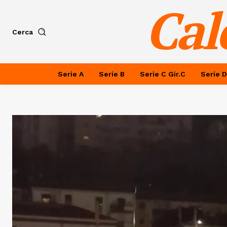
Cal
Cerca
Serie A
Serie B
Serie C Gir.C
Serie D