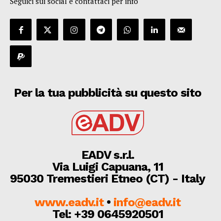
Seguici sui social e contattaci per info
Per la tua pubblicità su questo sito
EADV s.r.l.
Via Luigi Capuana, 11
95030 Tremestieri Etneo (CT) - Italy
www.eadv.it
•
info@eadv.it
Tel: +39 0645920501