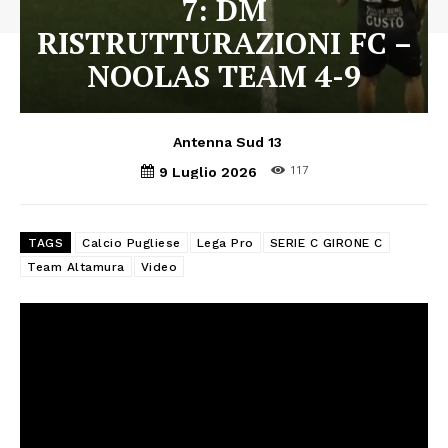
7: DM
RISTRUTTURAZIONI FC –
NOOLAS TEAM 4-9
Antenna Sud 13
117
9 Luglio 2026
TAGS
Calcio Pugliese
Lega Pro
SERIE C GIRONE C
Team Altamura
Video