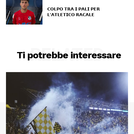
𝗖𝗢𝗟𝗣𝗢 𝗧𝗥𝗔 𝗜 𝗣𝗔𝗟𝗜 𝗣𝗘𝗥
𝗟’𝗔𝗧𝗟𝗘𝗧𝗜𝗖𝗢 𝗥𝗔𝗖𝗔𝗟𝗘
RELATED
Ti potrebbe interessare