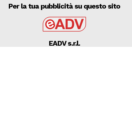
Per la tua pubblicità su questo sito
EADV s.r.l.
Via Luigi Capuana, 11
95030 Tremestieri Etneo (CT) - Italy
www.eadv.it
•
info@eadv.it
Tel: +39 0645920501
Ultimi articoli
Le piccole della Serie A alla prova del campionato:
Lecce e outsider pronte a sorprendere
VARI
6 Agosto 2026
06 AGOSTO 2026 – FASANO(BR) – DALLA SPERANZA
ALL’INCUBO, ADDIO ALLA SERIE D TRA RABBIA E
RICORSI