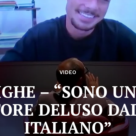
VIDEO
IGHE – “SONO U
ORE DELUSO DA
ITALIANO”