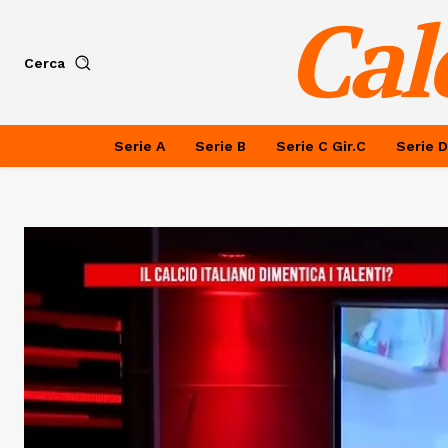
Cal
Cerca
Serie A
Serie B
Serie C Gir.C
Serie D