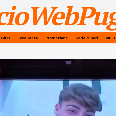
cioWebPug
 Gir.H
Eccellenza
Promozione
Serie Minori
VIDE