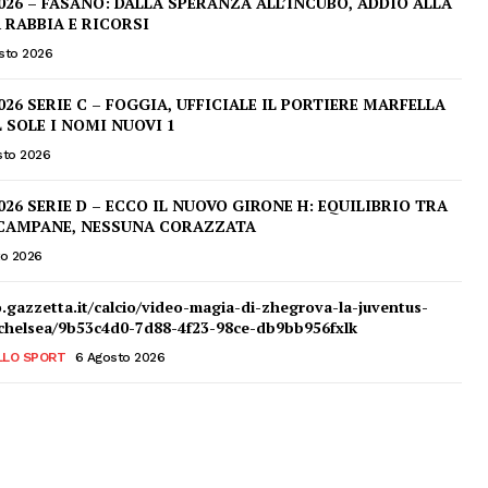
026 – FASANO: DALLA SPERANZA ALL’INCUBO, ADDIO ALLA
A RABBIA E RICORSI
sto 2026
026 SERIE C – FOGGIA, UFFICIALE IL PORTIERE MARFELLA
L SOLE I NOMI NUOVI 1
sto 2026
026 SERIE D – ECCO IL NUOVO GIRONE H: EQUILIBRIO TRA
 CAMPANE, NESSUNA CORAZZATA
to 2026
o.gazzetta.it/calcio/video-magia-di-zhegrova-la-juventus-
-chelsea/9b53c4d0-7d88-4f23-98ce-db9bb956fxlk
LLO SPORT
6 Agosto 2026