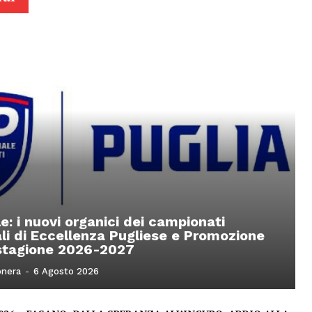
le: i nuovi organici dei campionati
li di Eccellenza Pugliese e Promozione
 stagione 2026-2027
onera
-
6 Agosto 2026