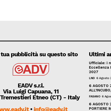
 tua pubblicità su questo sito
Ultimi ar
Ufficiale: i
Eccellenza 
2027
LND
6 Agosto 
EADV s.r.l.
6 AGOSTO 
Via Luigi Capuana, 11
ALL’INCUBO
Tremestieri Etneo (CT) - Italy
FASANO
6 Ago
6 AGOSTO 2
ww.eadv.it
•
info@eadv.it
PORTIERE M