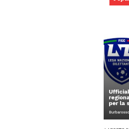
Ufficia
regiona
per la
Burbaross