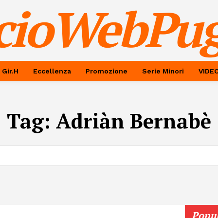
cioWebPug
 Gir.H
Eccellenza
Promozione
Serie Minori
VIDE
Tag:
Adriàn Bernabè
Popu