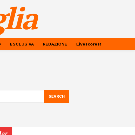
lia
O
ESCLUSIVA
REDAZIONE
Livescores!
SEARCH
lar