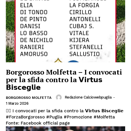
Borgorosso Molfetta – I convocati
per la sfida contro la 𝗩𝗶𝗿𝘁𝘂𝘀
𝗕𝗶𝘀𝗰𝗲𝗴𝗹𝗶𝗲
Redazione Calciowebpuglia
-
BORGOROSSO MOLFETTA
1 Marzo 2026
👉🏽 I convocati per la sfida contro la 𝗩𝗶𝗿𝘁𝘂𝘀 𝗕𝗶𝘀𝗰𝗲𝗴𝗹𝗶𝗲
#ForzaBorgorosso #Puglia #Promozione #Molfetta
Fonte: Facebook official page