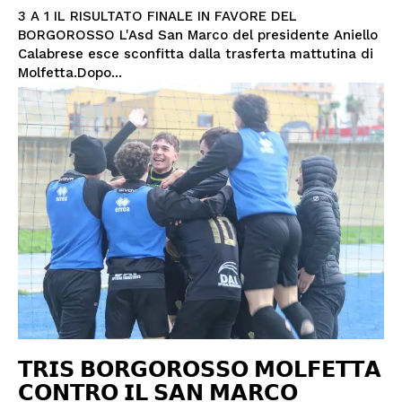
3 A 1 IL RISULTATO FINALE IN FAVORE DEL
BORGOROSSO L'Asd San Marco del presidente Aniello
Calabrese esce sconfitta dalla trasferta mattutina di
Molfetta.Dopo...
𝗧𝗥𝗜𝗦 𝗕𝗢𝗥𝗚𝗢𝗥𝗢𝗦𝗦𝗢 𝗠𝗢𝗟𝗙𝗘𝗧𝗧𝗔
𝗖𝗢𝗡𝗧𝗥𝗢 𝗜𝗟 𝗦𝗔𝗡 𝗠𝗔𝗥𝗖𝗢