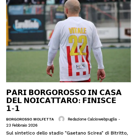
𝗣𝗔𝗥𝗜 𝗕𝗢𝗥𝗚𝗢𝗥𝗢𝗦𝗦𝗢 𝗜𝗡 𝗖𝗔𝗦𝗔
𝗗𝗘𝗟 𝗡𝗢𝗜𝗖𝗔𝗧𝗧𝗔𝗥𝗢: 𝗙𝗜𝗡𝗜𝗦𝗖𝗘
𝟭-𝟭
Redazione Calciowebpuglia
-
BORGOROSSO MOLFETTA
23 Febbraio 2026
Sul sintetico dello stadio "Gaetano Scirea" di Bitritto,