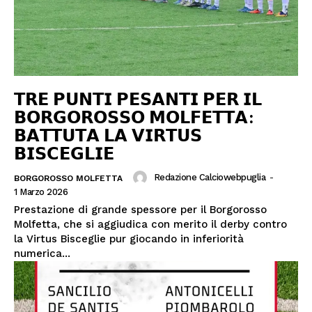
𝗧𝗥𝗘 𝗣𝗨𝗡𝗧𝗜 𝗣𝗘𝗦𝗔𝗡𝗧𝗜 𝗣𝗘𝗥 𝗜𝗟
𝗕𝗢𝗥𝗚𝗢𝗥𝗢𝗦𝗦𝗢 𝗠𝗢𝗟𝗙𝗘𝗧𝗧𝗔:
𝗕𝗔𝗧𝗧𝗨𝗧𝗔 𝗟𝗔 𝗩𝗜𝗥𝗧𝗨𝗦
𝗕𝗜𝗦𝗖𝗘𝗚𝗟𝗜𝗘
Redazione Calciowebpuglia
-
BORGOROSSO MOLFETTA
1 Marzo 2026
Prestazione di grande spessore per il Borgorosso
Molfetta, che si aggiudica con merito il derby contro
la Virtus Bisceglie pur giocando in inferiorità
numerica...