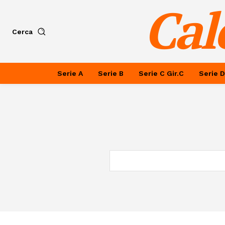
Cal
Cerca
Serie A
Serie B
Serie C Gir.C
Serie D