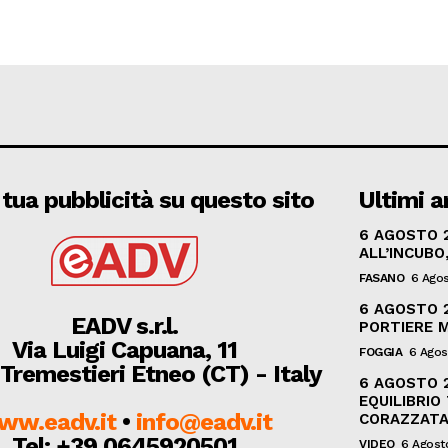
 tua pubblicità su questo sito
Ultimi ar
6 AGOSTO 
ALL’INCUBO
FASANO
6 Ago
6 AGOSTO 2
EADV s.r.l.
PORTIERE M
Via Luigi Capuana, 11
FOGGIA
6 Agos
Tremestieri Etneo (CT) - Italy
6 AGOSTO 2
EQUILIBRIO
ww.eadv.it
•
info@eadv.it
CORAZZAT
Tel: +39 0645920501
VIDEO
6 Agost