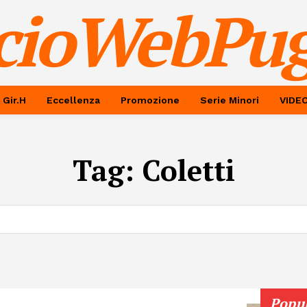
cioWebPug
 Gir.H
Eccellenza
Promozione
Serie Minori
VIDE
Tag:
Coletti
Popu