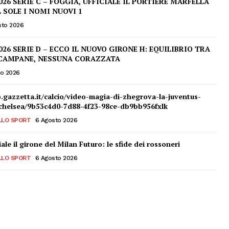
026 SERIE C – FOGGIA, UFFICIALE IL PORTIERE MARFELLA
L SOLE I NOMI NUOVI 1
sto 2026
026 SERIE D – ECCO IL NUOVO GIRONE H: EQUILIBRIO TRA
 CAMPANE, NESSUNA CORAZZATA
to 2026
o.gazzetta.it/calcio/video-magia-di-zhegrova-la-juventus-
-chelsea/9b53c4d0-7d88-4f23-98ce-db9bb956fxlk
LLO SPORT
6 Agosto 2026
ciale il girone del Milan Futuro: le sfide dei rossoneri
LLO SPORT
6 Agosto 2026