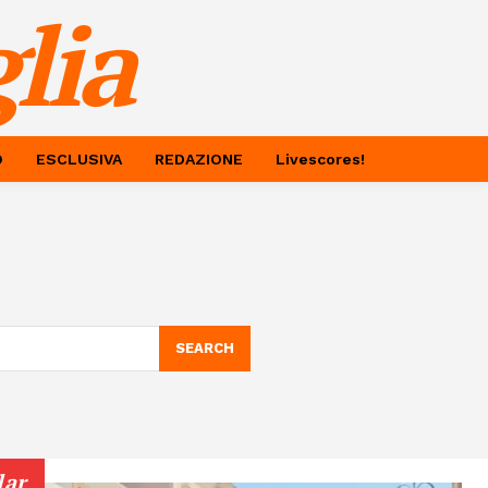
lia
O
ESCLUSIVA
REDAZIONE
Livescores!
SEARCH
lar