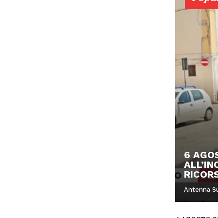
6 AGO
ALL’IN
RICORS
Antenna S