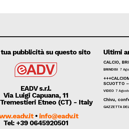
 tua pubblicità su questo sito
Ultimi ar
CALCIO, BR
BRINDISI
7 Ago
+++CALCIOM
SCUOTTO –
EADV s.r.l.
VIDEO
7 Agost
Via Luigi Capuana, 11
Chivu, confe
Tremestieri Etneo (CT) - Italy
GAZZETTA DEL
ww.eadv.it
•
info@eadv.it
Tel: +39 0645920501