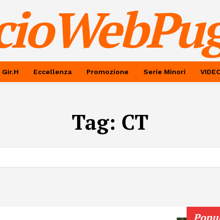
cioWebPug
 Gir.H
Eccellenza
Promozione
Serie Minori
VIDE
Tag:
CT
Popu