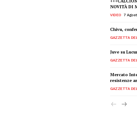
+++CALCIOM
NOVITÀ DI 
VIDEO
7 Agos
Chivu, confer
GAZZETTA DE
Juve su Lucum
GAZZETTA DE
Mercato Inter
resistenze a
GAZZETTA DE