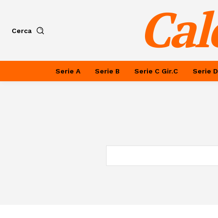
Cal
Cerca
Serie A
Serie B
Serie C Gir.C
Serie D