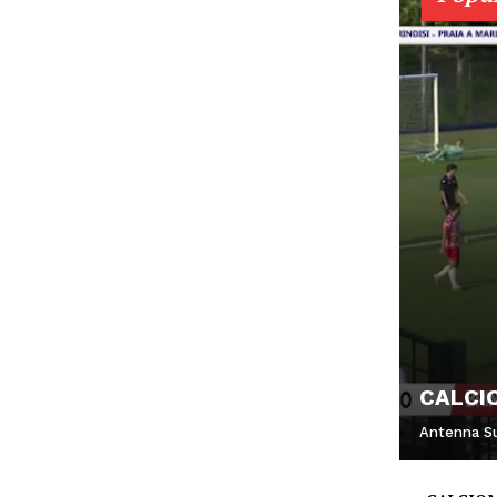
CALCIO
Antenna S