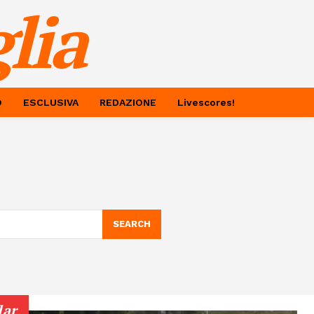
lia
O
ESCLUSIVA
REDAZIONE
Livescores!
SEARCH
lar