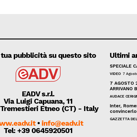
 tua pubblicità su questo sito
Ultimi ar
SPECIALE 
VIDEO
7 Agost
7 AGOSTO 2
ARRIVANO 
EADV s.r.l.
AUDACE CERIG
Via Luigi Capuana, 11
Inter, Rome
Tremestieri Etneo (CT) - Italy
convincerlo
GAZZETTA DEL
ww.eadv.it
•
info@eadv.it
Tel: +39 0645920501