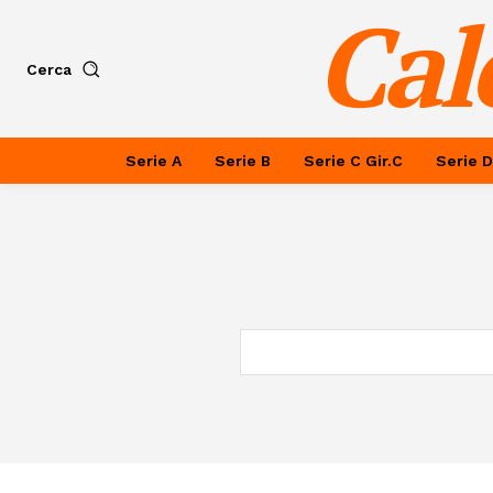
Cal
Cerca
Serie A
Serie B
Serie C Gir.C
Serie D