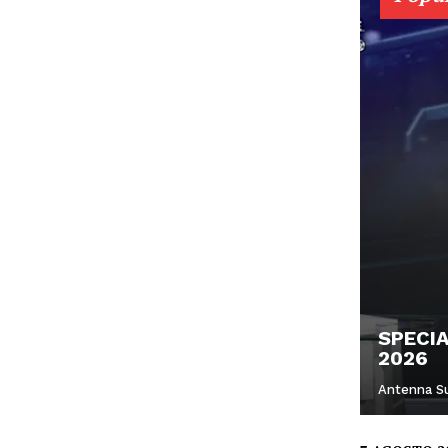
SPECI
2026
Antenna S