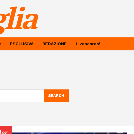
lia
O
ESCLUSIVA
REDAZIONE
Livescores!
SEARCH
lar