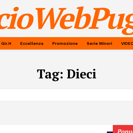
cioWebPug
 Gir.H
Eccellenza
Promozione
Serie Minori
VIDE
Tag:
Dieci
Popu