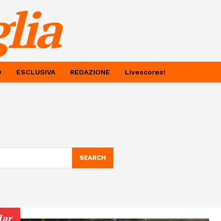
lia
O
ESCLUSIVA
REDAZIONE
Livescores!
SEARCH
lar