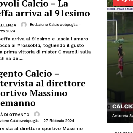
voli Calcio – La
ffa arriva al 91esimo
Redazione Calciowebpuglia
-
ELLENZA
rzo 2024
effa arriva al 91esimo e lascia l'amaro
occa ai #rossoblù, togliendo il gusto
a prima vittoria di mister Cimarelli sulla
hina del...
ento Calcio –
tervista al direttore
portivo Massimo
lemanno
CALCIO
TÀ DI OTRANTO
Antenna S
zione Calciowebpuglia
-
27 Febbraio 2024
rvista al direttore sportivo Massimo