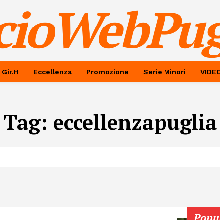
cioWebPug
 Gir.H
Eccellenza
Promozione
Serie Minori
VIDE
Tag:
eccellenzapuglia
Popu