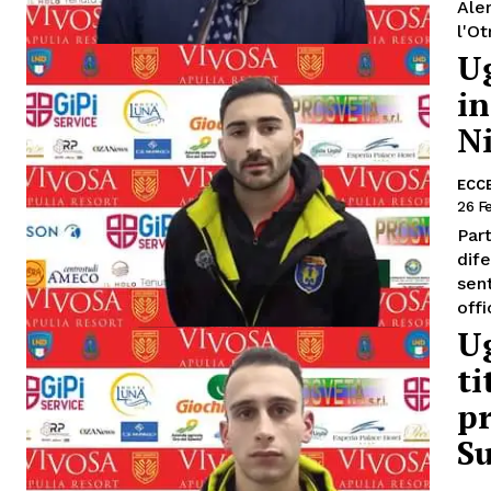
Ale
Ug
in
Ni
ECC
26 F
Part
dif
sentito
offi
Ug
ti
p
S