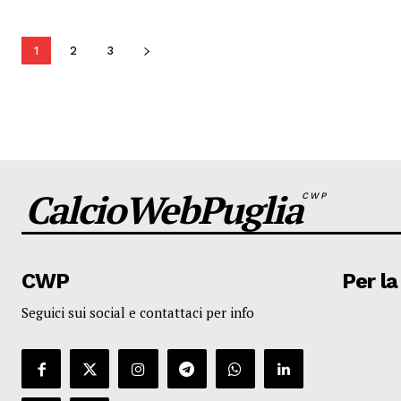
1
2
3
CalcioWebPuglia
CWP
CWP
Per la
Seguici sui social e contattaci per info