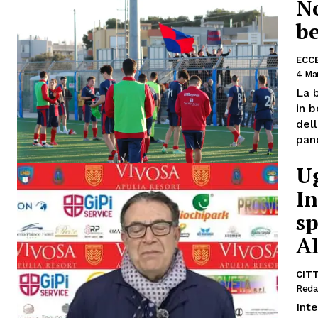
No
be
ECC
4 Ma
La b
in b
dell
panc
Ug
In
s
A
CIT
Reda
Inte