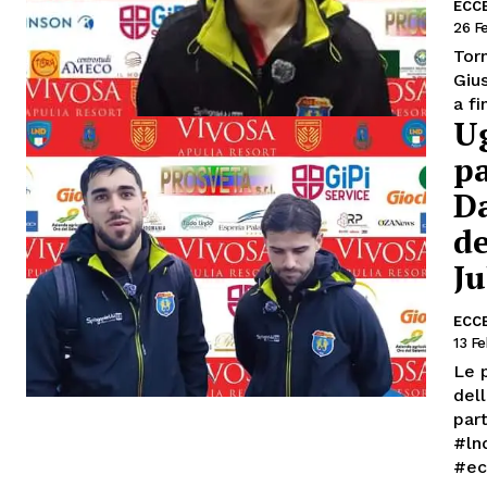
ECC
26 F
Tor
Giu
Ug
pa
Da
de
Ju
ECC
13 F
Le 
del
part
#ln