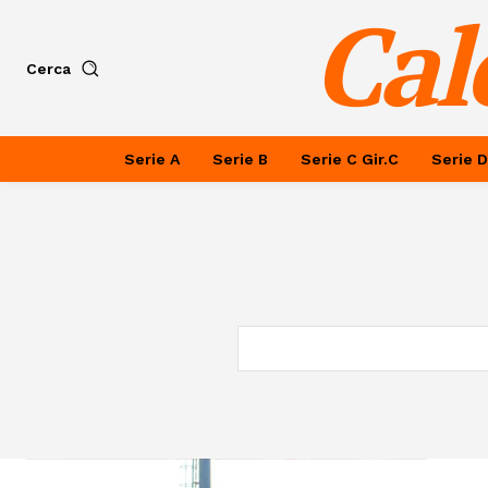
Cal
Cerca
Serie A
Serie B
Serie C Gir.C
Serie D