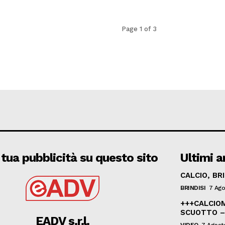
Page 1 of 3
 tua pubblicità su questo sito
Ultimi ar
CALCIO, BR
BRINDISI
7 Ago
+++CALCIOM
SCUOTTO –
EADV s.r.l.