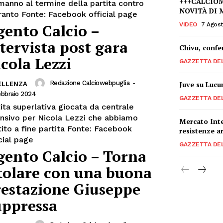
+++CALCIOM
manno al termine della partita contro
NOVITÀ DI 
l'Otranto Fonte: Facebook official page
ento Calcio –
VIDEO
7 Agos
tervista post gara
Chivu, confer
cola Lezzi
GAZZETTA DE
Redazione Calciowebpuglia
-
Juve su Lucum
ELLENZA
ebbraio 2024
GAZZETTA DE
ita superlativa giocata da centrale
ensivo per Nicola Lezzi che abbiamo
Mercato Inter
 a fine partita Fonte: Facebook
resistenze a
cial page
GAZZETTA DE
ento Calcio – Torna
tolare con una buona
restazione Giuseppe
uppressa