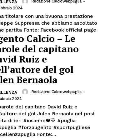
Redazione Calciowebpuglia
-
ELLENZA
ebbraio 2024
na titolare con una bvuona prestazione
seppe Suppressa che abbiamo ascoltato
a fine partita Fonte: Facebook official page
ento Calcio – Le
role del capitano
vid Ruiz e
ll’autore del gol
len Bernaola
Redazione Calciowebpuglia
-
ELLENZA
ebbraio 2024
parole del capitano David Ruiz e
l'autore del gol Julen Bernaola nel post
ita di ieri #insieme❤️💛 #puglia
dpuglia #forzaugento #sportpugliese
#eccellenzapuglia Fonte:...