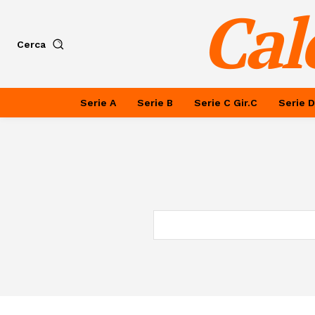
Cal
Cerca
Serie A
Serie B
Serie C Gir.C
Serie D