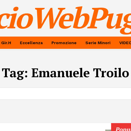
cioWebPug
 Gir.H
Eccellenza
Promozione
Serie Minori
VIDE
Tag:
Emanuele Troilo
Popu