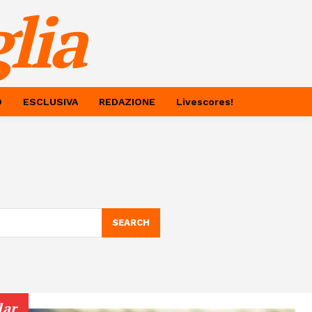
lia
O
ESCLUSIVA
REDAZIONE
Livescores!
SEARCH
lar