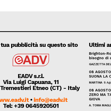
 tua pubblicità su questo sito
Ultimi ar
Brighton-Ro
bisogno di 
GAZZETTA DEL
08 AGOSTO 
EADV s.r.l.
SUONA LA C
Via Luigi Capuana, 11
MARTINA
8 Ag
Tremestieri Etneo (CT) - Italy
08 AGOSTO
ZERO MA TA
ww.eadv.it
•
info@eadv.it
GIOVA
Tel: +39 0645920501
A. TOMA MAGL