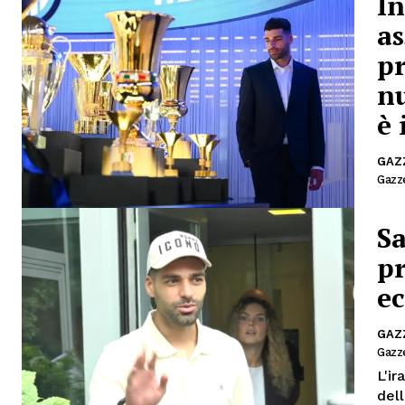
In
as
p
n
è
GAZ
Gazze
Sa
pr
e
GAZ
Gazze
L'i
dell