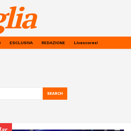
lia
O
ESCLUSIVA
REDAZIONE
Livescores!
SEARCH
lar