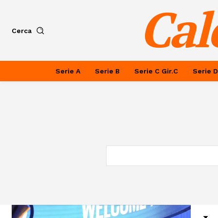
Cal
Cerca
Serie A
Serie B
Serie C Gir.C
Serie D