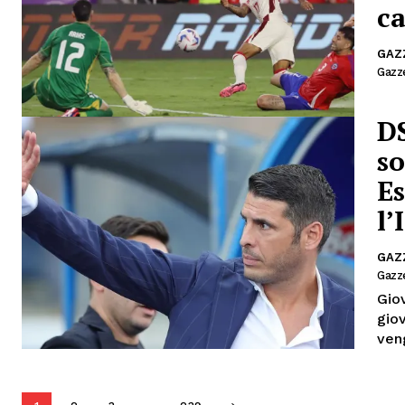
c
GAZ
Gazze
DS
so
Es
l’
GAZ
Gazze
Giovani 
gio
ven