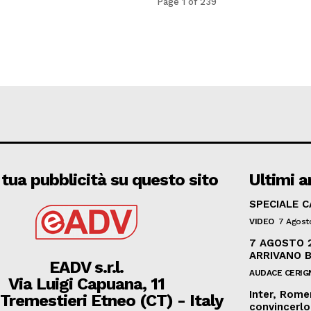
Page 1 of 239
 tua pubblicità su questo sito
Ultimi ar
SPECIALE 
VIDEO
7 Agost
7 AGOSTO 2
ARRIVANO 
EADV s.r.l.
AUDACE CERIG
Via Luigi Capuana, 11
Inter, Rome
Tremestieri Etneo (CT) - Italy
convincerlo