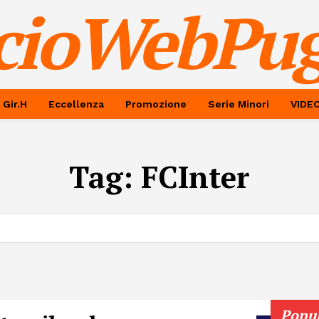
cioWebPug
 Gir.H
Eccellenza
Promozione
Serie Minori
VIDE
Tag:
FCInter
Popu