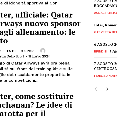
7 AGOSTO 2
te di idoneità sportiva al Coni
BOCCADAMO,
ter, ufficiale: Qatar
AUDACE CERIG
irways nuovo sponsor
Inter, Romer
gli allenamento: le
GAZZETTA DE
to
6 AGOSTO 2
ZETTA DELLO SPORT
BRINDISI
7 Ag
tta Dello Sport
-
11 Luglio 2024
ogo di Qatar Airways avrà ora piena
7 AGOSTO 2
CENTROCAM
bilità sul front del training kit e sulle
lie del riscaldamento prepartita in
FIDELIS ANDRI
e le competizioni,...
ter, come sostituire
chanan? Le idee di
rotta per il