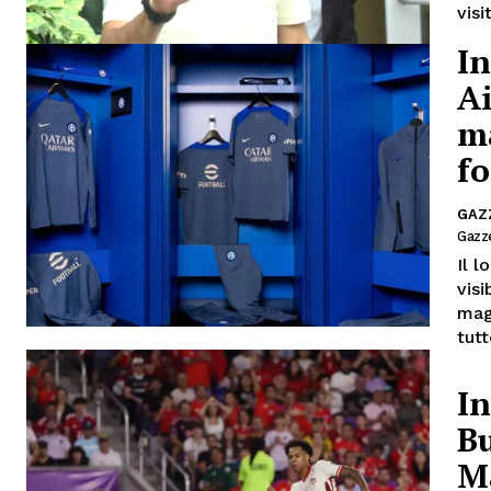
visi
In
A
ma
fo
GAZ
Gazze
Il l
visi
mag
tutt
In
Bu
Ma