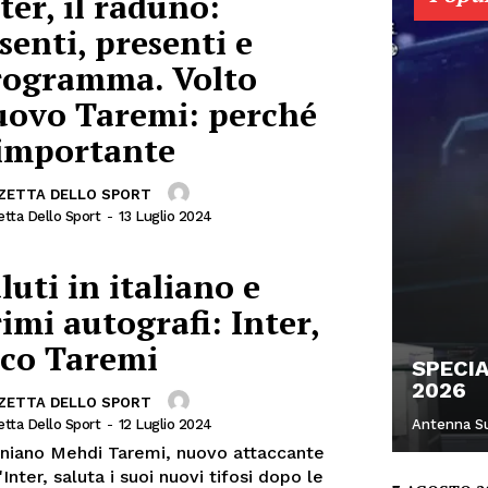
ter, il raduno:
senti, presenti e
rogramma. Volto
uovo Taremi: perché
 importante
ZETTA DELLO SPORT
tta Dello Sport
-
13 Luglio 2024
luti in italiano e
imi autografi: Inter,
cco Taremi
SPECI
2026
ZETTA DELLO SPORT
Antenna S
tta Dello Sport
-
12 Luglio 2024
raniano Mehdi Taremi, nuovo attaccante
'Inter, saluta i suoi nuovi tifosi dopo le