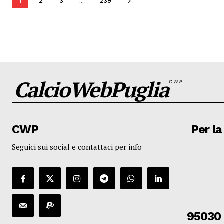
1
2
3
...
239
CalcioWebPuglia
CWP
CWP
Per la
Seguici sui social e contattaci per info
95030 