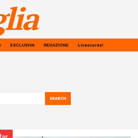
lia
O
ESCLUSIVA
REDAZIONE
Livescores!
SEARCH
lar