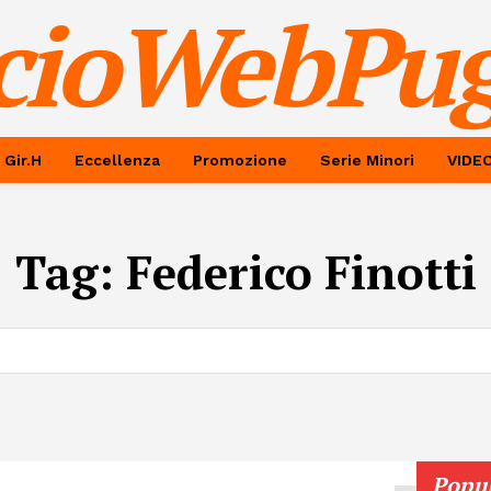
cioWebPug
 Gir.H
Eccellenza
Promozione
Serie Minori
VIDE
Tag:
Federico Finotti
Popu