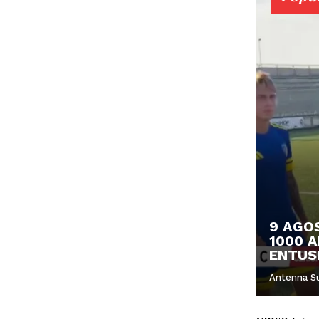
9 AGOS
1000 A
ENTUS
Antenna S