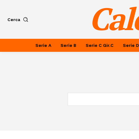
Cal
Cerca
Serie A
Serie B
Serie C Gir.C
Serie D