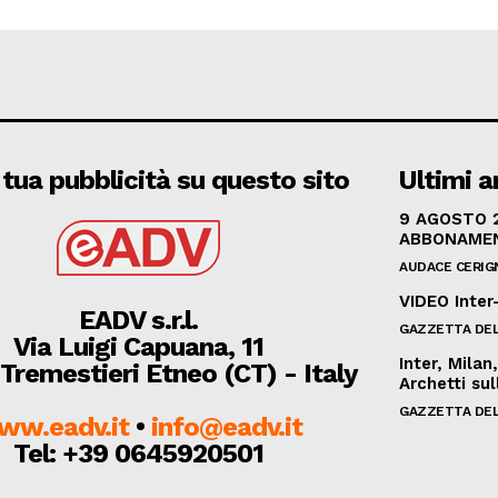
 tua pubblicità su questo sito
Ultimi ar
9 AGOSTO 2
ABBONAMEN
AUDACE CERIG
VIDEO Inter-
EADV s.r.l.
GAZZETTA DEL
Via Luigi Capuana, 11
Inter, Mila
Tremestieri Etneo (CT) - Italy
Archetti su
GAZZETTA DEL
ww.eadv.it
•
info@eadv.it
Tel: +39 0645920501