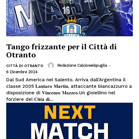
Tango frizzante per il Città di
Otranto
Redazione Calciowebpuglia
-
CITTÀ DI OTRANTO
6 Dicembre 2024
Dal Sud America nel Salento. Arriva dall’Argentina il
classe 2005 𝐋𝐚𝐮𝐭𝐚𝐫𝐨 𝐌𝐚𝐫𝐭𝐢𝐧, attaccante biancazzurro a
disposizione di 𝐕𝐢𝐧𝐜𝐞𝐧𝐳𝐨 𝐌𝐚𝐳𝐳𝐞𝐨.Un gioiellino nel
forziere del 𝐂𝐢𝐭𝐭𝐚̀ 𝐝𝐢...