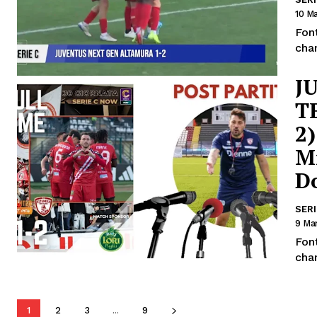
10 M
Fon
cha
J
T
2)
Mi
D
SERI
9 Ma
Fon
cha
1
2
3
...
9