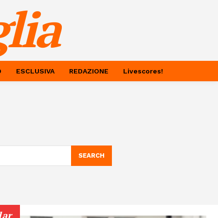
lia
O
ESCLUSIVA
REDAZIONE
Livescores!
SEARCH
lar