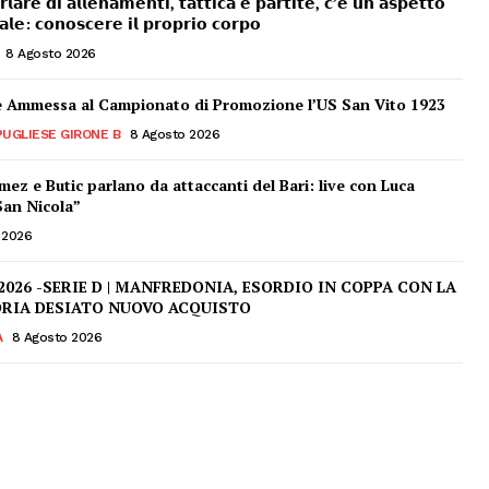
𝗹𝗮𝗿𝗲 𝗱𝗶 𝗮𝗹𝗹𝗲𝗻𝗮𝗺𝗲𝗻𝘁𝗶, 𝘁𝗮𝘁𝘁𝗶𝗰𝗮 𝗲 𝗽𝗮𝗿𝘁𝗶𝘁𝗲, 𝗰’𝗲̀ 𝘂𝗻 𝗮𝘀𝗽𝗲𝘁𝘁𝗼
𝗹𝗲: 𝗰𝗼𝗻𝗼𝘀𝗰𝗲𝗿𝗲 𝗶𝗹 𝗽𝗿𝗼𝗽𝗿𝗶𝗼 𝗰𝗼𝗿𝗽𝗼
8 Agosto 2026
e Ammessa al Campionato di Promozione l’US San Vito 1923
UGLIESE GIRONE B
8 Agosto 2026
mez e Butic parlano da attaccanti del Bari: live con Luca
San Nicola”
 2026
2026 -SERIE D | MANFREDONIA, ESORDIO IN COPPA CON LA
DRIA DESIATO NUOVO ACQUISTO
A
8 Agosto 2026