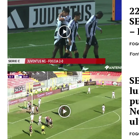
2
S
–
FOG
Fon
SE
lu
pu
Ne
u
FOG