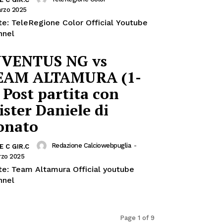
arzo 2025
te: TeleRegione Color Official Youtube
nnel
UVENTUS NG vs
EAM ALTAMURA (1-
 Post partita con
ster Daniele di
onato
Redazione Calciowebpuglia
-
E C GIR.C
rzo 2025
te: Team Altamura Official youtube
nnel
Page 1 of 9