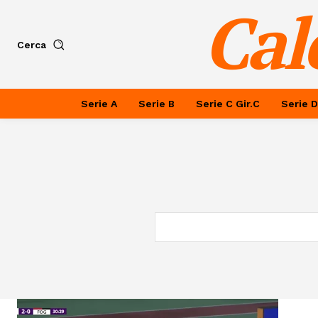
Cal
Cerca
Serie A
Serie B
Serie C Gir.C
Serie D