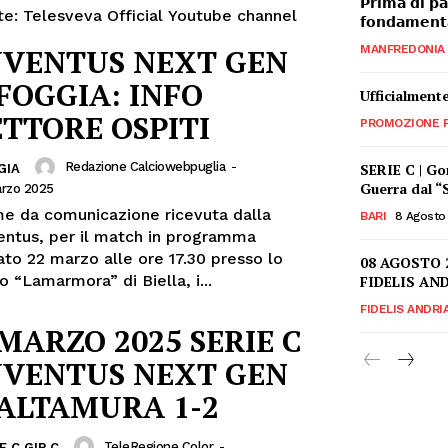
𝗣𝗿𝗶𝗺𝗮 𝗱𝗶 𝗽𝗮
te: Telesveva Official Youtube channel
𝗳𝗼𝗻𝗱𝗮𝗺𝗲𝗻𝘁𝗮
UVENTUS NEXT GEN
MANFREDONIA
 FOGGIA: INFO
Ufficialment
ETTORE OSPITI
PROMOZIONE P
Redazione Calciowebpuglia
-
SERIE C | Go
GIA
Guerra dal “
arzo 2025
e da comunicazione ricevuta dalla
BARI
8 Agosto
entus, per il match in programma
ato 22 marzo alle ore 17.30 presso lo
08 AGOSTO 
o “Lamarmora” di Biella, i...
FIDELIS AN
FIDELIS ANDRI
 MARZO 2025 SERIE C
UVENTUS NEXT GEN
 ALTAMURA 1-2
TeleRegione Color
-
E C GIR.C