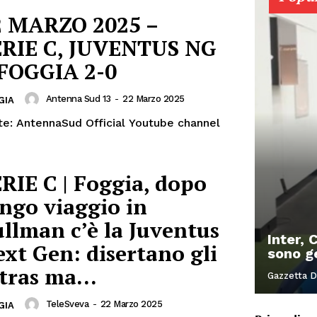
2 MARZO 2025 –
ERIE C, JUVENTUS NG
 FOGGIA 2-0
Antenna Sud 13
-
22 Marzo 2025
GIA
te: AntennaSud Official Youtube channel
RIE C | Foggia, dopo
ngo viaggio in
llman c’è la Juventus
Inter, 
xt Gen: disertano gli
sono g
ltras ma…
Gazzetta D
TeleSveva
-
22 Marzo 2025
GIA