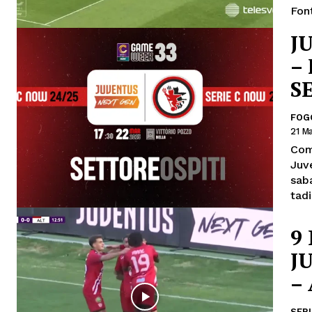
Fon
J
–
S
FOG
21 M
Com
Juv
sab
tadi
9
J
–
SERI