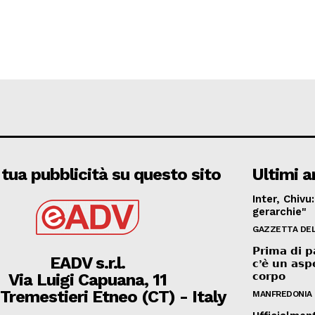
 tua pubblicità su questo sito
Ultimi ar
Inter, Chivu
gerarchie"
GAZZETTA DEL
𝗣𝗿𝗶𝗺𝗮 𝗱𝗶 𝗽𝗮
EADV s.r.l.
𝗰’𝗲̀ 𝘂𝗻 𝗮𝘀𝗽
Via Luigi Capuana, 11
𝗰𝗼𝗿𝗽𝗼
Tremestieri Etneo (CT) - Italy
MANFREDONIA