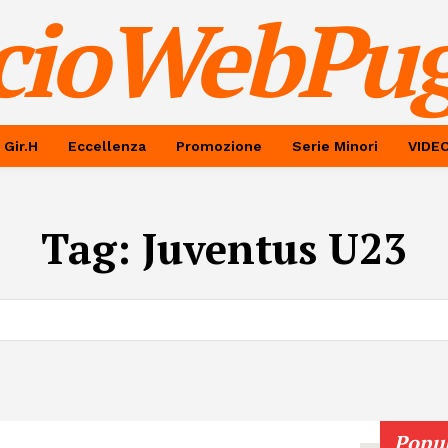
cioWebPug
 Gir.H
Eccellenza
Promozione
Serie Minori
VIDE
Tag:
Juventus U23
Popu