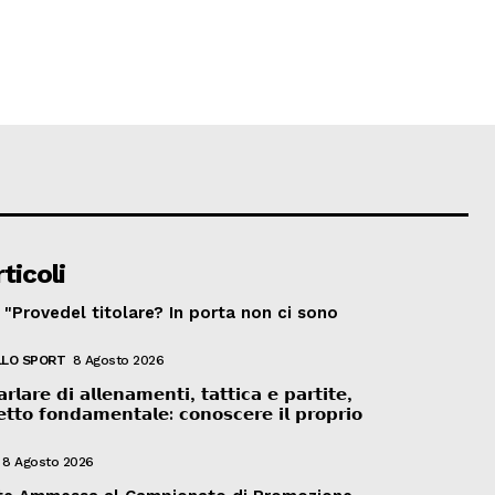
ticoli
: "Provedel titolare? In porta non ci sono
LO SPORT
8 Agosto 2026
𝗿𝗹𝗮𝗿𝗲 𝗱𝗶 𝗮𝗹𝗹𝗲𝗻𝗮𝗺𝗲𝗻𝘁𝗶, 𝘁𝗮𝘁𝘁𝗶𝗰𝗮 𝗲 𝗽𝗮𝗿𝘁𝗶𝘁𝗲,
𝘁𝘁𝗼 𝗳𝗼𝗻𝗱𝗮𝗺𝗲𝗻𝘁𝗮𝗹𝗲: 𝗰𝗼𝗻𝗼𝘀𝗰𝗲𝗿𝗲 𝗶𝗹 𝗽𝗿𝗼𝗽𝗿𝗶𝗼
8 Agosto 2026