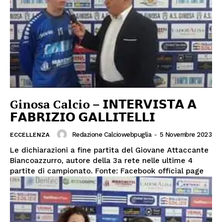
Ginosa Calcio – 𝗜𝗡𝗧𝗘𝗥𝗩𝗜𝗦𝗧𝗔 𝗔
𝗙𝗔𝗕𝗥𝗜𝗭𝗜𝗢 𝗚𝗔𝗟𝗟𝗜𝗧𝗘𝗟𝗟𝗜
Redazione Calciowebpuglia
-
5 Novembre 2023
ECCELLENZA
Le dichiarazioni a fine partita del Giovane Attaccante
Biancoazzurro, autore della 3a rete nelle ultime 4
partite di campionato. Fonte: Facebook official page