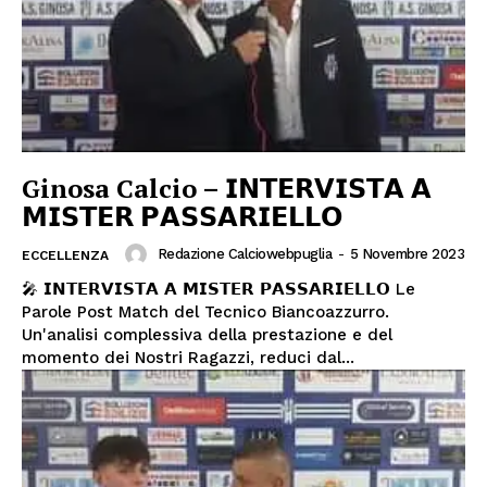
Ginosa Calcio – 𝗜𝗡𝗧𝗘𝗥𝗩𝗜𝗦𝗧𝗔 𝗔
𝗠𝗜𝗦𝗧𝗘𝗥 𝗣𝗔𝗦𝗦𝗔𝗥𝗜𝗘𝗟𝗟𝗢
Redazione Calciowebpuglia
-
5 Novembre 2023
ECCELLENZA
🎤 𝗜𝗡𝗧𝗘𝗥𝗩𝗜𝗦𝗧𝗔 𝗔 𝗠𝗜𝗦𝗧𝗘𝗥 𝗣𝗔𝗦𝗦𝗔𝗥𝗜𝗘𝗟𝗟𝗢 Le
Parole Post Match del Tecnico Biancoazzurro.
Un'analisi complessiva della prestazione e del
momento dei Nostri Ragazzi, reduci dal...