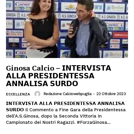
Ginosa Calcio – 𝗜𝗡𝗧𝗘𝗥𝗩𝗜𝗦𝗧𝗔
𝗔𝗟𝗟𝗔 𝗣𝗥𝗘𝗦𝗜𝗗𝗘𝗡𝗧𝗘𝗦𝗦𝗔
𝗔𝗡𝗡𝗔𝗟𝗜𝗦𝗔 𝗦𝗨𝗥𝗗𝗢
Redazione Calciowebpuglia
-
23 Ottobre 2023
ECCELLENZA
𝗜𝗡𝗧𝗘𝗥𝗩𝗜𝗦𝗧𝗔 𝗔𝗟𝗟𝗔 𝗣𝗥𝗘𝗦𝗜𝗗𝗘𝗡𝗧𝗘𝗦𝗦𝗔 𝗔𝗡𝗡𝗔𝗟𝗜𝗦𝗔
𝗦𝗨𝗥𝗗𝗢 Il Commento a Fine Gara della Presidentessa
dell'A.S.Ginosa, dopo la Seconda Vittoria in
Campionato dei Nostri Ragazzi. #ForzaGinosa...