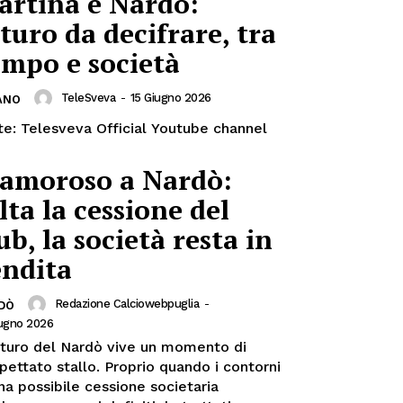
artina e Nardò:
turo da decifrare, tra
mpo e società
TeleSveva
-
15 Giugno 2026
ANO
te: Telesveva Official Youtube channel
lamoroso a Nardò:
lta la cessione del
ub, la società resta in
endita
Redazione Calciowebpuglia
-
DÒ
iugno 2026
futuro del Nardò vive un momento di
pettato stallo. Proprio quando i contorni
na possibile cessione societaria