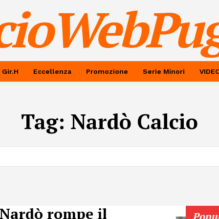
cioWebPug
 Gir.H
Eccellenza
Promozione
Serie Minori
VIDE
Tag:
Nardò Calcio
 Nardò rompe il
Popu