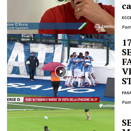
ca
ECC
Fon
1
S
F
V
S
FAS
Fon
SE