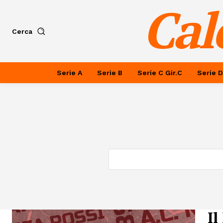
Cal
Cerca
Serie A
Serie B
Serie C Gir.C
Serie D
Il