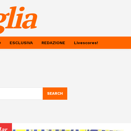
lia
O
ESCLUSIVA
REDAZIONE
Livescores!
SEARCH
lar