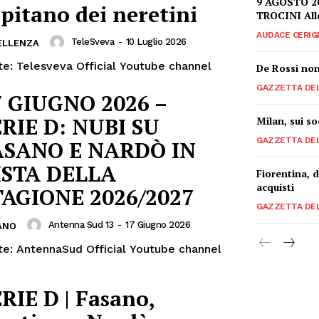
9 AGOSTO 2
pitano dei neretini
TROCINI Al
AUDACE CERIG
TeleSveva
-
10 Luglio 2026
ELLENZA
te: Telesveva Official Youtube channel
De Rossi non
GAZZETTA DE
7 GIUGNO 2026 –
ERIE D: NUBI SU
Milan, sui s
GAZZETTA DE
ASANO E NARDÒ IN
ISTA DELLA
Fiorentina, 
acquisti
TAGIONE 2026/2027
GAZZETTA DE
Antenna Sud 13
-
17 Giugno 2026
ANO
te: AntennaSud Official Youtube channel
RIE D | Fasano,