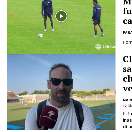
M
fu
ca
FAS
Fon
C
sa
cl
v
NAR
12 G
Il 
inas
di u