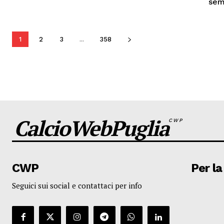
semb
1
2
3
...
358
CalcioWebPuglia
CWP
CWP
Per la
Seguici sui social e contattaci per info