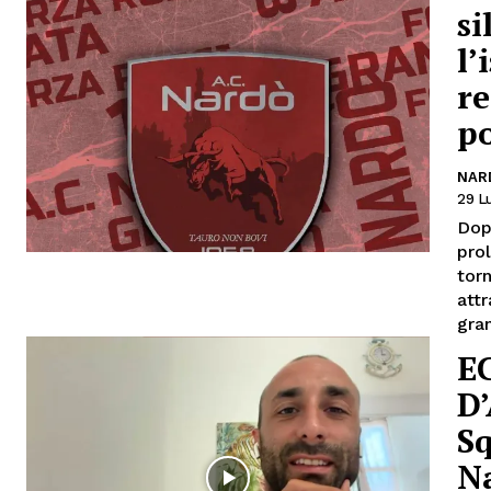
si
l’
re
p
NAR
29 L
Dop
prol
torn
attr
gran
E
D
Sq
Na