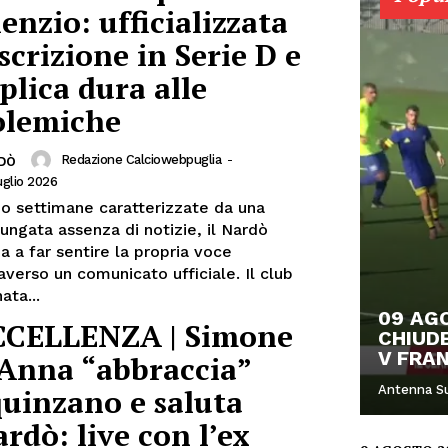
lenzio: ufficializzata
iscrizione in Serie D e
plica dura alle
olemiche
Redazione Calciowebpuglia
-
DÒ
uglio 2026
o settimane caratterizzate da una
ungata assenza di notizie, il Nardò
a a far sentire la propria voce
averso un comunicato ufficiale. Il club
ata...
09 AGO
CCELLENZA | Simone
CHIUDE
V FRA
’Anna “abbraccia”
uinzano e saluta
Antenna S
rdò: live con l’ex