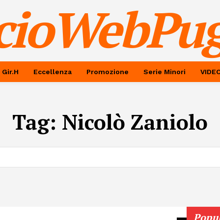
cioWebPug
 Gir.H
Eccellenza
Promozione
Serie Minori
VIDE
Tag:
Nicolò Zaniolo
Popu