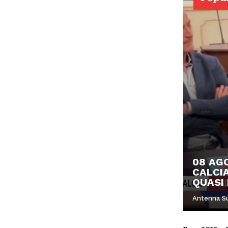
08 AGO
CALCIA
QUASI 
Antenna S