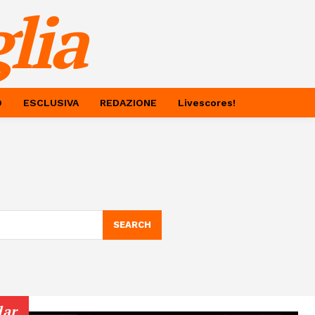
lia
O
ESCLUSIVA
REDAZIONE
Livescores!
SEARCH
lar