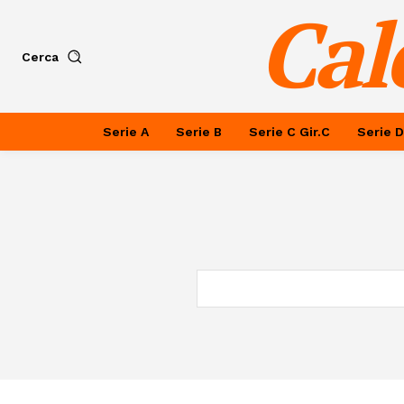
Cal
Cerca
Serie A
Serie B
Serie C Gir.C
Serie D