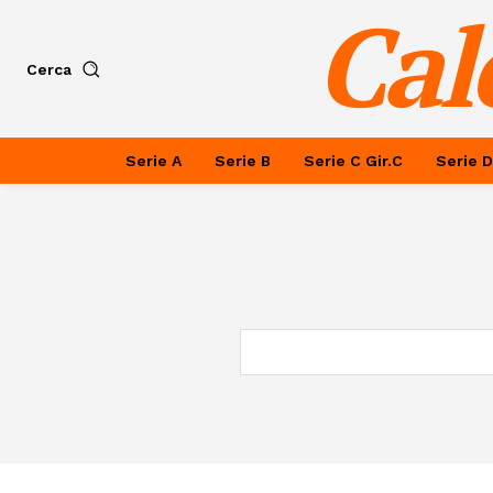
Cal
Cerca
Serie A
Serie B
Serie C Gir.C
Serie D