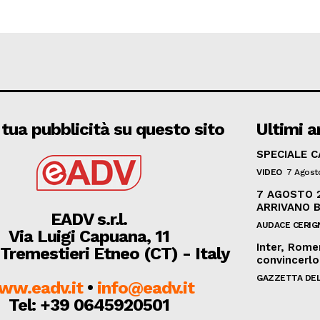
 tua pubblicità su questo sito
Ultimi ar
SPECIALE 
VIDEO
7 Agost
7 AGOSTO 2
ARRIVANO 
EADV s.r.l.
AUDACE CERIG
Via Luigi Capuana, 11
Inter, Rome
Tremestieri Etneo (CT) - Italy
convincerlo
GAZZETTA DEL
ww.eadv.it
•
info@eadv.it
Tel: +39 0645920501