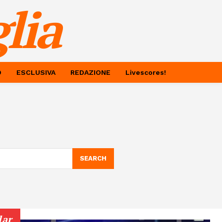
lia
O
ESCLUSIVA
REDAZIONE
Livescores!
SEARCH
lar