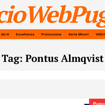
cioWebPug
 Gir.H
Eccellenza
Promozione
Serie Minori
VIDE
Tag:
Pontus Almqvist
Popu