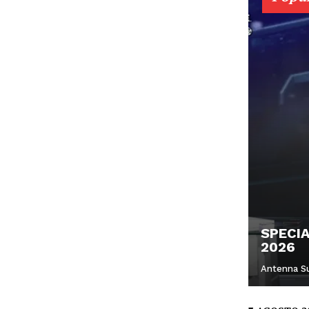
SPECI
2026
Antenna S