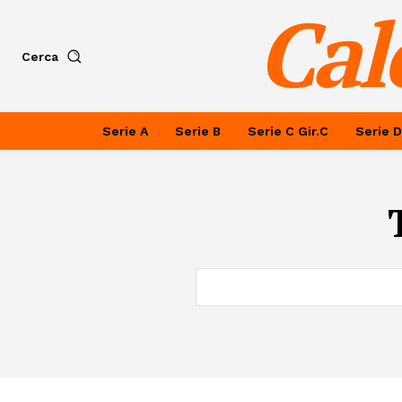
Cal
Cerca
Serie A
Serie B
Serie C Gir.C
Serie D