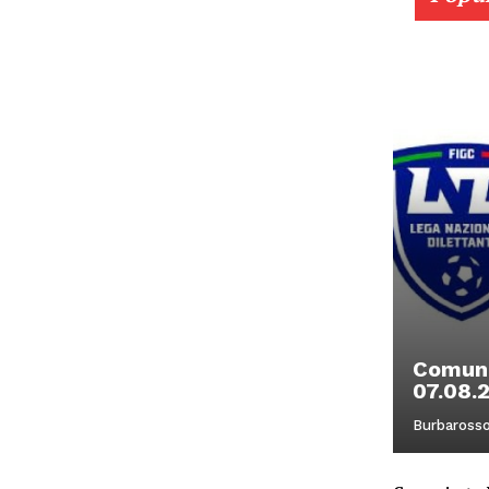
Comunic
07.08.
Burbaross