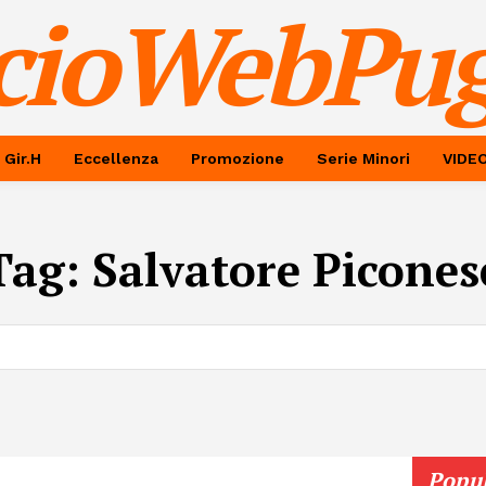
cioWebPug
 Gir.H
Eccellenza
Promozione
Serie Minori
VIDE
Tag:
Salvatore Picones
Popu