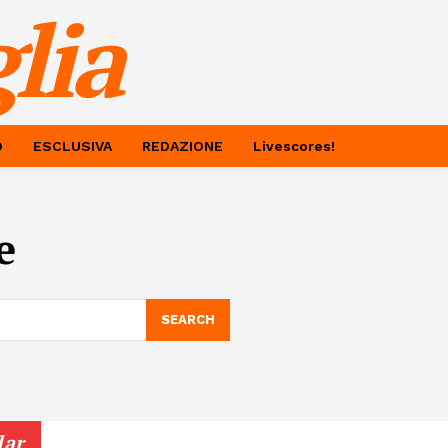
lia
O
ESCLUSIVA
REDAZIONE
Livescores!
e
SEARCH
lar