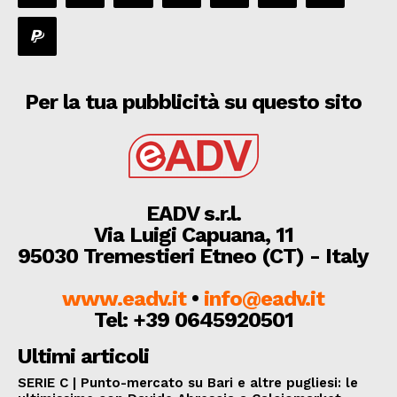
Per la tua pubblicità su questo sito
EADV s.r.l.
Via Luigi Capuana, 11
95030 Tremestieri Etneo (CT) - Italy
www.eadv.it
•
info@eadv.it
Tel: +39 0645920501
Ultimi articoli
SERIE C | Punto-mercato su Bari e altre pugliesi: le