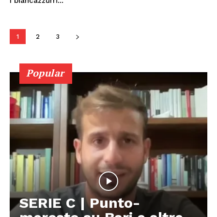
I biancazzurri...
1
2
3
Popular
SERIE C | Punto-