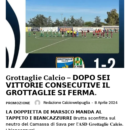
Grottaglie Calcio – 𝗗𝗢𝗣𝗢 𝗦𝗘𝗜
𝗩𝗜𝗧𝗧𝗢𝗥𝗜𝗘 𝗖𝗢𝗡𝗦𝗘𝗖𝗨𝗧𝗜𝗩𝗘 𝗜𝗟
𝗚𝗥𝗢𝗧𝗧𝗔𝗚𝗟𝗜𝗘 𝗦𝗜 𝗙𝗘𝗥𝗠𝗔.
Redazione Calciowebpuglia
-
8 Aprile 2024
PROMOZIONE
𝗟𝗔 𝗗𝗢𝗣𝗣𝗜𝗘𝗧𝗧𝗔 𝗗𝗜 𝗠𝗔𝗥𝗦𝗜𝗖𝗢 𝗠𝗔𝗡𝗗𝗔 𝗔𝗟
𝗧𝗔𝗣𝗣𝗘𝗧𝗢 𝗜 𝗕𝗜𝗔𝗡𝗖𝗔𝗭𝗭𝗨𝗥𝗥𝗜 Brutta sconfitta sul
neutro del Camassa di Sava per l'𝐀𝐒𝐃 𝐆𝐫𝐨𝐭𝐭𝐚𝐠𝐥𝐢𝐞 𝐂𝐚𝐥𝐜𝐢𝐨.