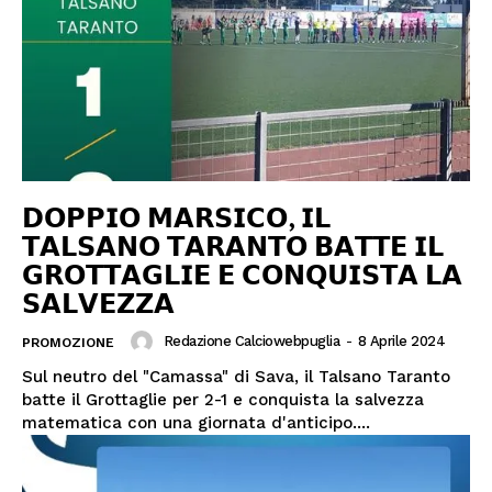
𝗗𝗢𝗣𝗣𝗜𝗢 𝗠𝗔𝗥𝗦𝗜𝗖𝗢, 𝗜𝗟
𝗧𝗔𝗟𝗦𝗔𝗡𝗢 𝗧𝗔𝗥𝗔𝗡𝗧𝗢 𝗕𝗔𝗧𝗧𝗘 𝗜𝗟
𝗚𝗥𝗢𝗧𝗧𝗔𝗚𝗟𝗜𝗘 𝗘 𝗖𝗢𝗡𝗤𝗨𝗜𝗦𝗧𝗔 𝗟𝗔
𝗦𝗔𝗟𝗩𝗘𝗭𝗭𝗔
Redazione Calciowebpuglia
-
8 Aprile 2024
PROMOZIONE
Sul neutro del "Camassa" di Sava, il Talsano Taranto
batte il Grottaglie per 2-1 e conquista la salvezza
matematica con una giornata d'anticipo....