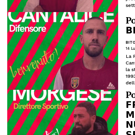
sett
Po
𝗕
BIT
14 Lu
La 
Can
la 
1993
dell
Po
𝗙
𝗠
𝗡
𝗦