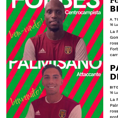
Po
𝗕
A. 
16 Lu
La 
Gom
rossoverde. E
For
carr
𝗣
𝗗
BIT
16 Lu
La 
Pal
ros
prof