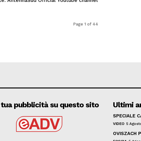
te: AntennaSud Official Youtube channel
Page 1 of 44
 tua pubblicità su questo sito
Ultimi ar
SPECIALE 
VIDEO
5 Agost
OVISZACH P