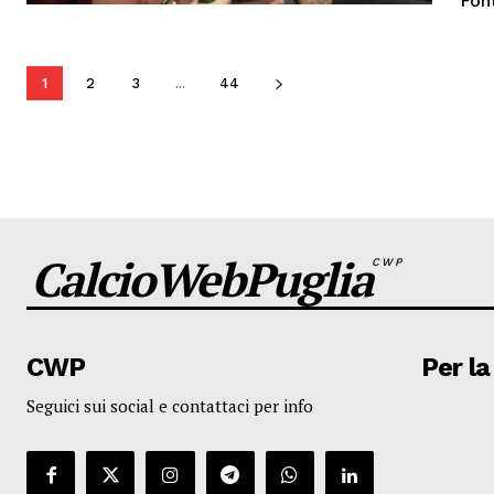
Fon
1
2
3
...
44
CalcioWebPuglia
CWP
CWP
Per la
Seguici sui social e contattaci per info