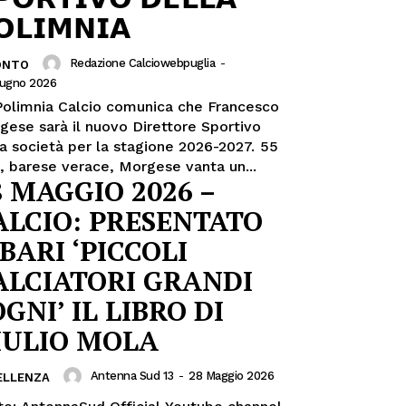
𝗢𝗟𝗜𝗠𝗡𝗜𝗔
Redazione Calciowebpuglia
-
ONTO
iugno 2026
Polimnia Calcio comunica che Francesco
gese sarà il nuovo Direttore Sportivo
a società per la stagione 2026-2027. 55
i, barese verace, Morgese vanta un...
8 MAGGIO 2026 –
ALCIO: PRESENTATO
 BARI ‘PICCOLI
ALCIATORI GRANDI
GNI’ IL LIBRO DI
IULIO MOLA
Antenna Sud 13
-
28 Maggio 2026
ELLENZA