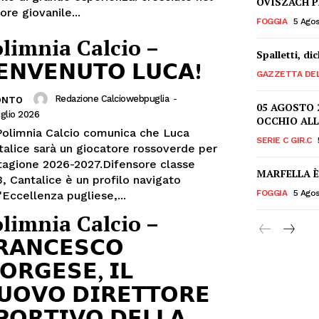
OVISZACH P
ore giovanile...
FOGGIA
5 Ago
limnia Calcio –
Spalletti, di
𝗘𝗡𝗩𝗘𝗡𝗨𝗧𝗢 𝗟𝗨𝗖𝗔!
GAZZETTA DE
Redazione Calciowebpuglia
-
ONTO
05 AGOSTO 
glio 2026
OCCHIO ALL
Polimnia Calcio comunica che Luca
SERIE C GIR.C
talice sarà un giocatore rossoverde per
stagione 2026-2027.Difensore classe
MARFELLA È 
, Cantalice è un profilo navigato
FOGGIA
5 Ago
'Eccellenza pugliese,...
limnia Calcio –
𝗥𝗔𝗡𝗖𝗘𝗦𝗖𝗢
𝗢𝗥𝗚𝗘𝗦𝗘, 𝗜𝗟
𝗨𝗢𝗩𝗢 𝗗𝗜𝗥𝗘𝗧𝗧𝗢𝗥𝗘
𝗣𝗢𝗥𝗧𝗜𝗩𝗢 𝗗𝗘𝗟𝗟𝗔