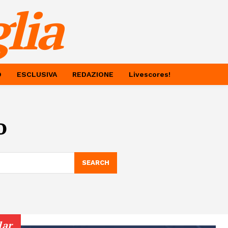
lia
O
ESCLUSIVA
REDAZIONE
Livescores!
o
SEARCH
lar