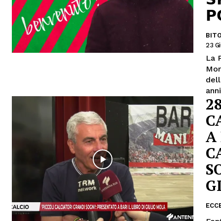
𝗣
BIT
23 G
La 
Mor
dell
ann
2
C
A
C
SO
G
ECC