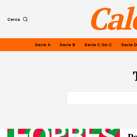
Cal
Cerca
Serie A
Serie B
Serie C Gir.C
Serie D