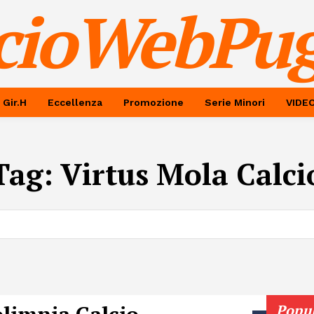
cioWebPug
 Gir.H
Eccellenza
Promozione
Serie Minori
VIDE
Tag:
Virtus Mola Calci
Popu