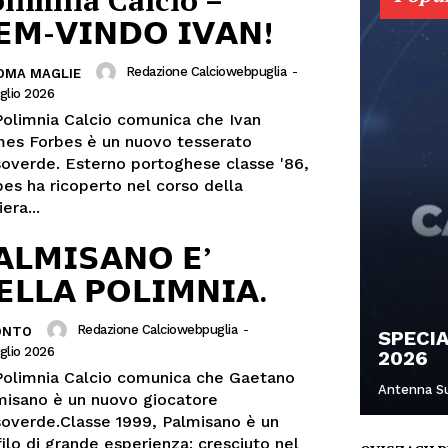
limnia Calcio –
𝗘𝗠-𝗩𝗜𝗡𝗗𝗢 𝗜𝗩𝗔𝗡!
Redazione Calciowebpuglia
-
TOMA MAGLIE
glio 2026
Polimnia Calcio comunica che Ivan
es Forbes è un nuovo tesserato
sterno portoghese classe '86,
bes ha ricoperto nel corso della
iera...
𝗔𝗟𝗠𝗜𝗦𝗔𝗡𝗢 𝗘’
𝗘𝗟𝗟𝗔 𝗣𝗢𝗟𝗜𝗠𝗡𝗜𝗔.
Redazione Calciowebpuglia
-
ONTO
SPECI
glio 2026
2026
Polimnia Calcio comunica che Gaetano
Antenna S
misano è un nuovo giocatore
soverde.Classe 1999, Palmisano è un
ilo di grande esperienza: cresciuto nel