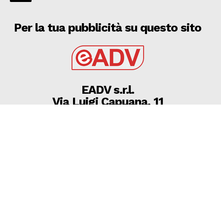
Per la tua pubblicità su questo sito
EADV s.r.l.
Via Luigi Capuana, 11
95030 Tremestieri Etneo (CT) - Italy
www.eadv.it
•
info@eadv.it
Tel: +39 0645920501
Ultimi articoli
Brighton-Roma, Gasperini: “Fatichiamo. C’è ancora
bisogno di qualcosa”
GAZZETTA DELLO SPORT
8 Agosto 2026
08 AGOSTO 2026 SERIE D MARTINA, MICHELE