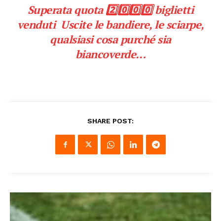
Superata quota 2️⃣0️⃣0️⃣0️⃣ biglietti
venduti ️ Uscite le bandiere, le sciarpe,
qualsiasi cosa purché sia
biancoverde…
SHARE POST: