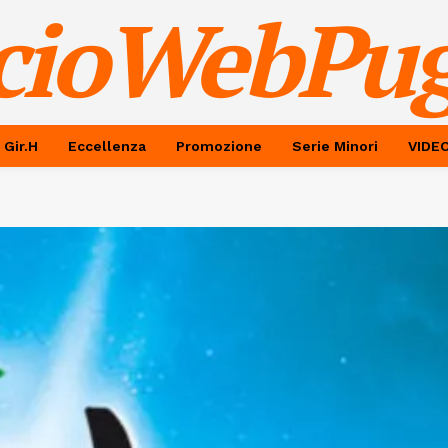
cioWebPug
 Gir.H
Eccellenza
Promozione
Serie Minori
VIDE