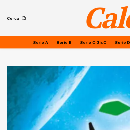
Cal
Cerca
Serie A
Serie B
Serie C Gir.C
Serie D