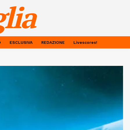
lia
O
ESCLUSIVA
REDAZIONE
Livescores!