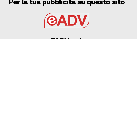
Per la tua pubblicità su questo sito
EADV s.r.l.
Via Luigi Capuana, 11
95030 Tremestieri Etneo (CT) - Italy
www.eadv.it
•
info@eadv.it
Tel: +39 0645920501
Ultimi articoli
Maldini, Cagliari: ruolo, quotazione fantacalcio e
statistiche
GAZZETTA DELLO SPORT
9 Agosto 2026
9 AGOSTO 2026 – CALCIO, AMICHEVOLE: BARI –
GRAVINA 2-0
GRAVINA
9 Agosto 2026