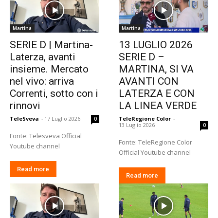
Martina
Martina
SERIE D | Martina-
13 LUGLIO 2026
Laterza, avanti
SERIE D –
insieme. Mercato
MARTINA, SI VA
nel vivo: arriva
AVANTI CON
Correnti, sotto con i
LATERZA E CON
rinnovi
LA LINEA VERDE
TeleSveva
-
17 Luglio 2026
TeleRegione Color
-
0
13 Luglio 2026
0
Fonte: Telesveva Official
Fonte: TeleRegione Color
Youtube channel
Official Youtube channel
Read more
Read more