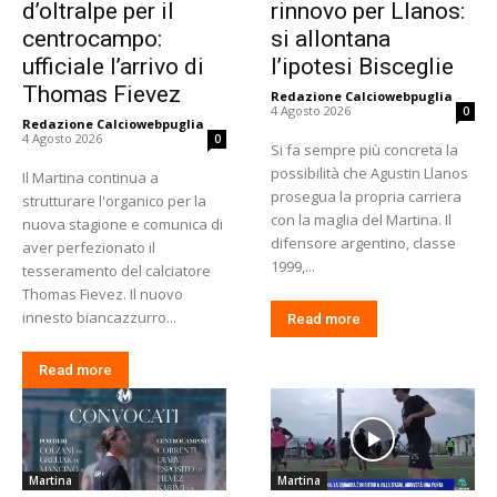
d’oltralpe per il
rinnovo per Llanos:
centrocampo:
si allontana
ufficiale l’arrivo di
l’ipotesi Bisceglie
Thomas Fievez
Redazione Calciowebpuglia
-
4 Agosto 2026
0
Redazione Calciowebpuglia
-
4 Agosto 2026
0
Si fa sempre più concreta la
possibilità che Agustin Llanos
Il Martina continua a
prosegua la propria carriera
strutturare l'organico per la
con la maglia del Martina. Il
nuova stagione e comunica di
difensore argentino, classe
aver perfezionato il
1999,...
tesseramento del calciatore
Thomas Fievez. Il nuovo
innesto biancazzurro...
Read more
Read more
Martina
Martina