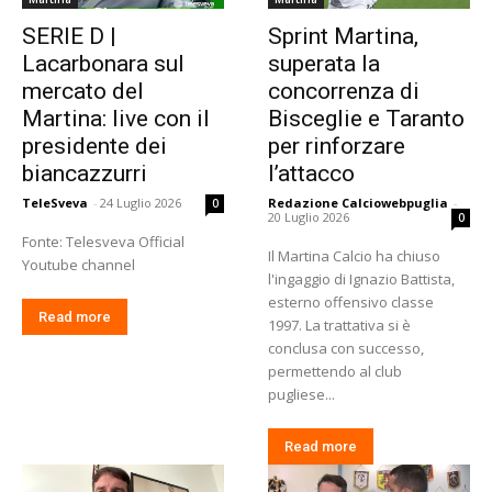
SERIE D |
Sprint Martina,
Lacarbonara sul
superata la
mercato del
concorrenza di
Martina: live con il
Bisceglie e Taranto
presidente dei
per rinforzare
biancazzurri
l’attacco
TeleSveva
-
24 Luglio 2026
Redazione Calciowebpuglia
-
0
20 Luglio 2026
0
Fonte: Telesveva Official
Il Martina Calcio ha chiuso
Youtube channel
l'ingaggio di Ignazio Battista,
esterno offensivo classe
Read more
1997. La trattativa si è
conclusa con successo,
permettendo al club
pugliese...
Read more