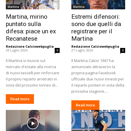
Martina
Martina
Martina, mirino
Estremi difensori:
puntato sulla
sono due quelli da
difesa: piace un ex
registrare per il
Recanatese
Martina
Redazione Calciowebpuglia
-
Redazione Calciowebpuglia
-
29 Luglio 2026
27 Luglio 2026
0
0
Il Martina si muove sul
Il Martina Calcio 1947 ha
mercato d'estate alla ricerca
annunciato attraverso la
di nuovi tasselli per rinforzare
propria pagina Facebook
il proprio reparto arretrato in
ufficiale due nuovi innesti per
vista del prossimo torneo di...
il reparto portieri in vista della
prossima stagione....
Read more
Read more