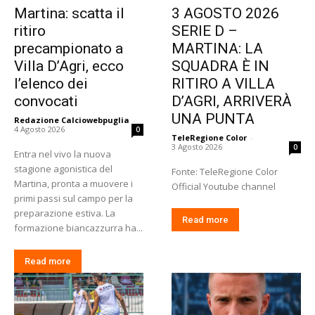
Martina: scatta il
3 AGOSTO 2026
ritiro
SERIE D –
precampionato a
MARTINA: LA
Villa D’Agri, ecco
SQUADRA È IN
l’elenco dei
RITIRO A VILLA
convocati
D’AGRI, ARRIVERÀ
UNA PUNTA
Redazione Calciowebpuglia
-
4 Agosto 2026
0
TeleRegione Color
-
3 Agosto 2026
0
Entra nel vivo la nuova
stagione agonistica del
Fonte: TeleRegione Color
Martina, pronta a muovere i
Official Youtube channel
primi passi sul campo per la
preparazione estiva. La
Read more
formazione biancazzurra ha...
Read more