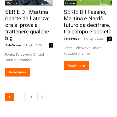
Martina
Fasano
SERIE D | Martina
SERIE D | Fasano,
riparte da Laterza:
Martina e Nardò:
ora si prova a
futuro da decifrare,
trattenere qualche
tra campo e società
big
TeleSveva
-
15 Giugno 2026
0
TeleSveva
-
9 Luglio 2026
0
Fonte: Telesveva Official
Youtube channel
Fonte: Telesveva Official
Youtube channel
Read more
Read more
1
2
3