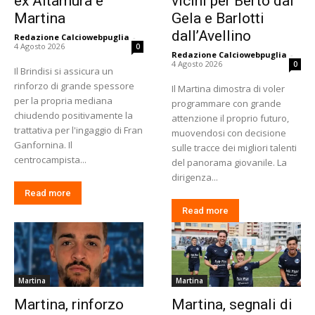
ex Altamura e
vicini per Berto dal
Martina
Gela e Barlotti
dall’Avellino
Redazione Calciowebpuglia
-
4 Agosto 2026
0
Redazione Calciowebpuglia
-
4 Agosto 2026
0
Il Brindisi si assicura un
rinforzo di grande spessore
Il Martina dimostra di voler
per la propria mediana
programmare con grande
chiudendo positivamente la
attenzione il proprio futuro,
trattativa per l'ingaggio di Fran
muovendosi con decisione
Ganfornina. Il
sulle tracce dei migliori talenti
centrocampista...
del panorama giovanile. La
dirigenza...
Read more
Read more
Martina
Martina
Martina, rinforzo
Martina, segnali di