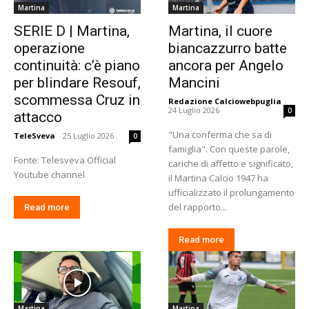
Martina
Martina
SERIE D | Martina,
Martina, il cuore
operazione
biancazzurro batte
continuità: c’è piano
ancora per Angelo
per blindare Resouf,
Mancini
scommessa Cruz in
Redazione Calciowebpuglia
-
24 Luglio 2026
0
attacco
"Una conferma che sa di
TeleSveva
-
25 Luglio 2026
0
famiglia". Con queste parole,
Fonte: Telesveva Official
cariche di affetto e significato,
Youtube channel
il Martina Calcio 1947 ha
ufficializzato il prolungamento
del rapporto...
Read more
Read more
Martina
Martina