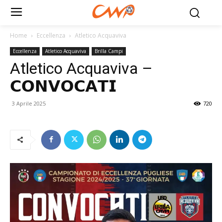
Home
Eccellenza
Atletico Acquaviva
Eccellenza
Atletico Acquaviva
Brilla Campi
Atletico Acquaviva –
𝗖𝗢𝗡𝗩𝗢𝗖𝗔𝗧𝗜
3 Aprile 2025
720