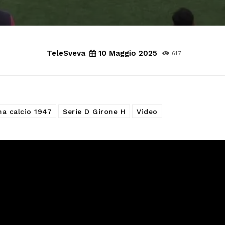
TeleSveva
10 Maggio 2025
617
na calcio 1947
Serie D Girone H
Video