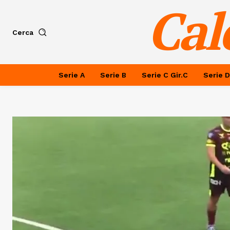
Cal
Cerca
Serie A
Serie B
Serie C Gir.C
Serie D