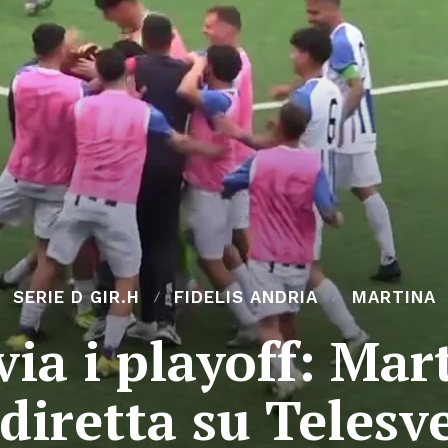
SERIE D GIR.H
FIDELIS ANDRIA
MARTINA
via i playoff: Mar
 diretta su Telesv