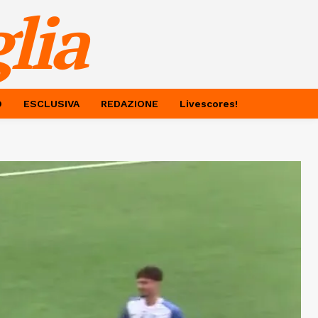
lia
O
ESCLUSIVA
REDAZIONE
Livescores!