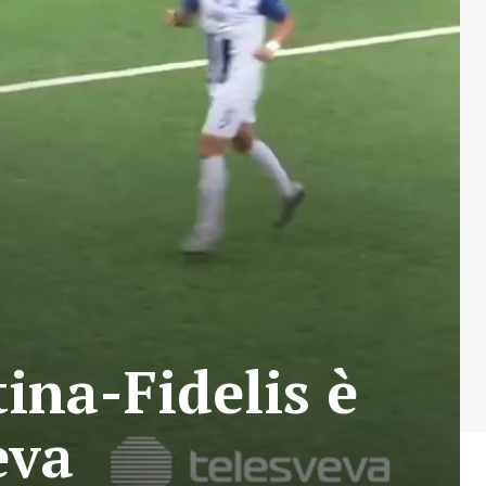
tina-Fidelis è
eva