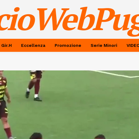
cioWebPug
 Gir.H
Eccellenza
Promozione
Serie Minori
VIDE