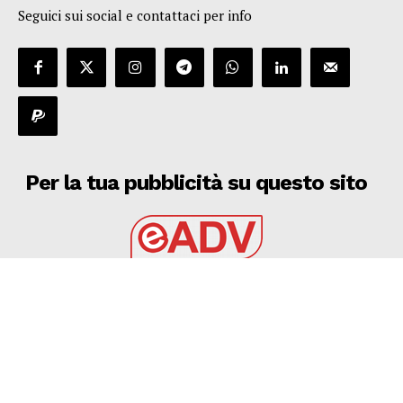
Seguici sui social e contattaci per info
Per la tua pubblicità su questo sito
EADV s.r.l.
Via Luigi Capuana, 11
95030 Tremestieri Etneo (CT) - Italy
www.eadv.it
•
info@eadv.it