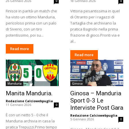
26 Gennaio 2026
18 Gennaio 2026
0
0
Finisce in parità un match che
Vittoria pesantissima in quel
ha visto un ottimo Manduria,
di Otranto per i ragazzi di
pericoloso prima con un palo
Tartaglia che archiviano la
di Siverio, con un tiro
pratica Bagnolo nella prima
potentissimo, poi su...
frazione di gioco.Pronti via e
al...
Read more
Read more
Manduria
Ginosa
Manita Manduria.
Ginosa – Manduria
Sport 0-3 Le
Redazione Calciowebpuglia
-
11 Gennaio 2026
0
Interviste Post Gara
È con un netto 5 - 0 che il
Redazione Calciowebpuglia
-
5 Gennaio 2026
0
Manduria archivia in casa la
pratica Trepuzzi.Primo tempo