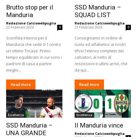
Brutto stop per il
SSD Manduria –
Manduria
SQUAD LIST
Redazione Calciowebpuglia
-
Redazione Calciowebpuglia
-
23 Febbraio 2026
21 Febbraio 2026
0
0
Sconfitta interna per il
Consegniamo in ordine di
Manduria che cede 0-1 contro
ruolo ed alfabetico ai nostri
un ottimo Tricase. Primo
tifosi l'elenco completo dei
tempo equilibrato in cui sono i
calciatori, al netto di
padroni di casa a partire
rescissioni e ultimi arrivi, che
meglio...
da qui...
Read more
Read more
Eccellenza
Eccellenza
SSD Manduria –
Il Manduria vince
UNA GRANDE
Redazione Calciowebpuglia
-