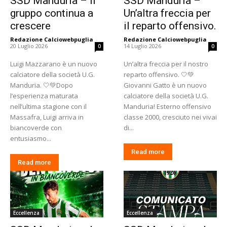
SSD Manduria – Il
SSD Manduria –
gruppo continua a
Un’altra freccia per
crescere
il reparto offensivo.
Redazione Calciowebpuglia
-
Redazione Calciowebpuglia
-
20 Luglio 2026
14 Luglio 2026
0
0
Luigi Mazzarano è un nuovo
Un’altra freccia per il nostro
calciatore della società U.G.
reparto offensivo. 🤍💚
Manduria. 🤍💚Dopo
Giovanni Gatto è un nuovo
l’esperienza maturata
calciatore della società U.G.
nell’ultima stagione con il
Manduria! Esterno offensivo
Massafra, Luigi arriva in
classe 2000, cresciuto nei vivai
biancoverde con
di...
entusiasmo...
Read more
Read more
Eccellenza
Eccellenza