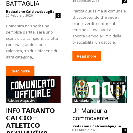
15 Febbraio 2026
0
BATTAGLIA
Partita durissima al comunale
Redazione Calciowebpuglia
-
20 Febbraio 2026
0
di Locorotondo che vede i
biancoverdi trionfare al
Domenica non sarà una
termine di una partita
semplice partita, sarà uno
sporca.Campo ai limiti della
scontro tra campioni, tra città
praticabilità, un ostico e...
con una grande storia
calcistica, tra due tifoserie di
Read more
altra categoria,...
Read more
Atletico Acquaviva
Manduria
INFO 𝗧𝗔𝗥𝗔𝗡𝗧𝗢
Un Manduria
𝗖𝗔𝗟𝗖𝗜𝗢 –
commovente
𝗔𝗧𝗟𝗘𝗧𝗜𝗖𝗢
Redazione Calciowebpuglia
-
8 Febbraio 2026
0
𝗔𝗖𝗤𝗨𝗔𝗩𝗜𝗩𝗔