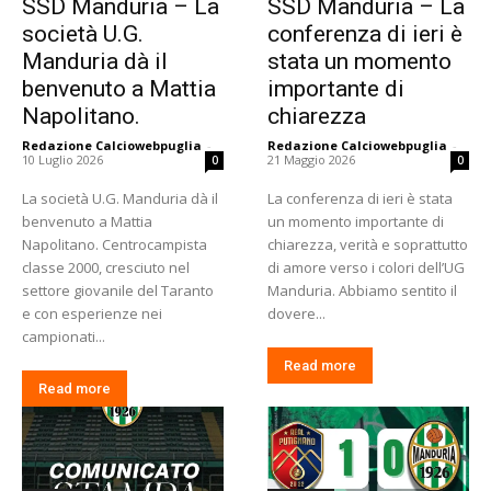
SSD Manduria – La
SSD Manduria – La
società U.G.
conferenza di ieri è
Manduria dà il
stata un momento
benvenuto a Mattia
importante di
Napolitano.
chiarezza
Redazione Calciowebpuglia
-
Redazione Calciowebpuglia
-
10 Luglio 2026
21 Maggio 2026
0
0
La società U.G. Manduria dà il
La conferenza di ieri è stata
benvenuto a Mattia
un momento importante di
Napolitano. Centrocampista
chiarezza, verità e soprattutto
classe 2000, cresciuto nel
di amore verso i colori dell’UG
settore giovanile del Taranto
Manduria. Abbiamo sentito il
e con esperienze nei
dovere...
campionati...
Read more
Read more