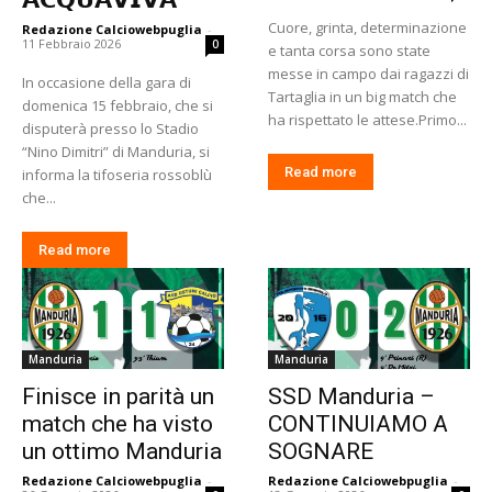
Cuore, grinta, determinazione
Redazione Calciowebpuglia
-
11 Febbraio 2026
0
e tanta corsa sono state
messe in campo dai ragazzi di
In occasione della gara di
Tartaglia in un big match che
domenica 15 febbraio, che si
ha rispettato le attese.Primo...
disputerà presso lo Stadio
“Nino Dimitri” di Manduria, si
Read more
informa la tifoseria rossoblù
che...
Read more
Manduria
Manduria
Finisce in parità un
SSD Manduria –
match che ha visto
CONTINUIAMO A
un ottimo Manduria
SOGNARE
Redazione Calciowebpuglia
-
Redazione Calciowebpuglia
-