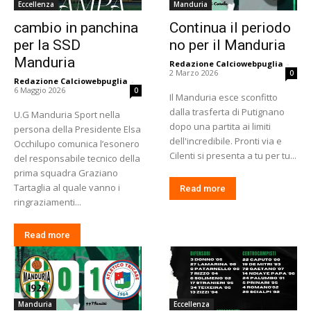
Eccellenza
Manduria
cambio in panchina
Continua il periodo
per la SSD
no per il Manduria
Manduria
Redazione Calciowebpuglia
-
2 Marzo 2026
0
Redazione Calciowebpuglia
-
6 Maggio 2026
0
Il Manduria esce sconfitto
dalla trasferta di Putignano
U.G Manduria Sport nella
dopo una partita ai limiti
persona della Presidente Elsa
dell'incredibile. Pronti via e
Occhilupo comunica l’esonero
Cilenti si presenta a tu per tu...
del responsabile tecnico della
prima squadra Graziano
Tartaglia al quale vanno i
Read more
ringraziamenti...
Read more
Manduria
Eccellenza