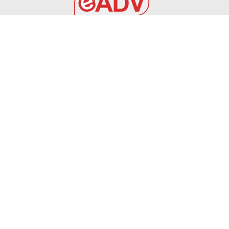
EADV s.r.l.
Via Luigi Capuana, 11
95030 Tremestieri Etneo (CT) - Italy
www.eadv.it
•
info@eadv.it
Tel: +39 0645920501
Ultimi articoli
Roma e Como: perché possono vincere lo scudetto
GAZZETTA DELLO SPORT
7 Agosto 2026
6 AGOSTO 2026 – CALCIO AMICHEVOLE: BRINDISI –
PRAIA TORTONA 3-3
BRINDISI
6 Agosto 2026
TOURÈ È DEL FOGGIA – Calcio Foggia 1920
FOGGIA
6 Agosto 2026