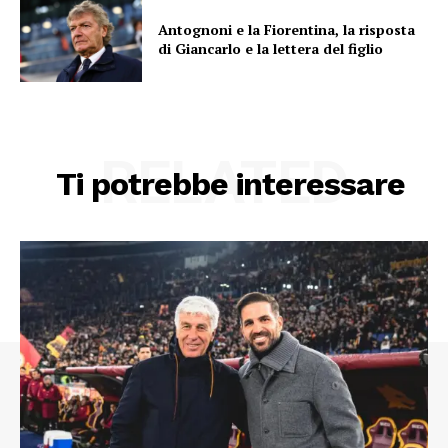
Antognoni e la Fiorentina, la risposta
di Giancarlo e la lettera del figlio
RELATED
Ti potrebbe interessare