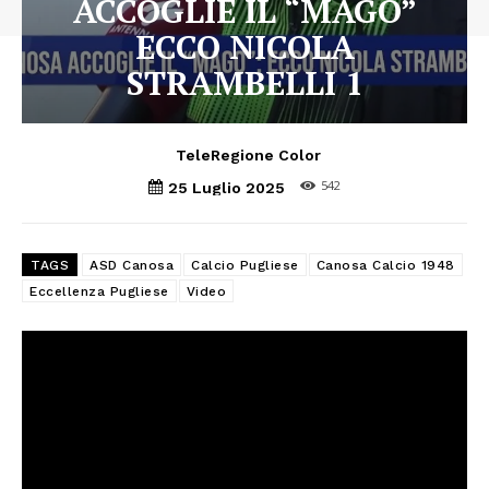
ACCOGLIE IL “MAGO”
ECCO NICOLA
STRAMBELLI 1
TeleRegione Color
542
25 Luglio 2025
TAGS
ASD Canosa
Calcio Pugliese
Canosa Calcio 1948
Eccellenza Pugliese
Video