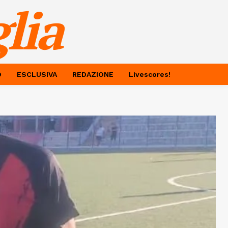
lia
O
ESCLUSIVA
REDAZIONE
Livescores!