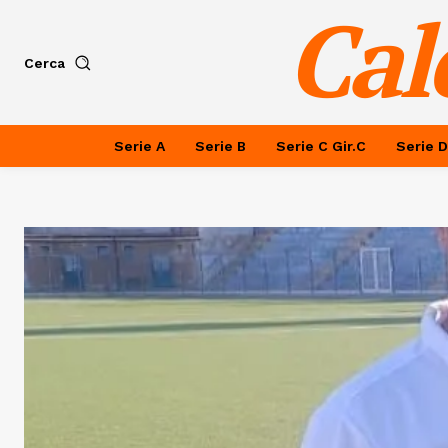
Cal
Cerca
Serie A
Serie B
Serie C Gir.C
Serie D