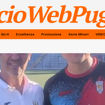
cioWebPug
 Gir.H
Eccellenza
Promozione
Serie Minori
VIDE