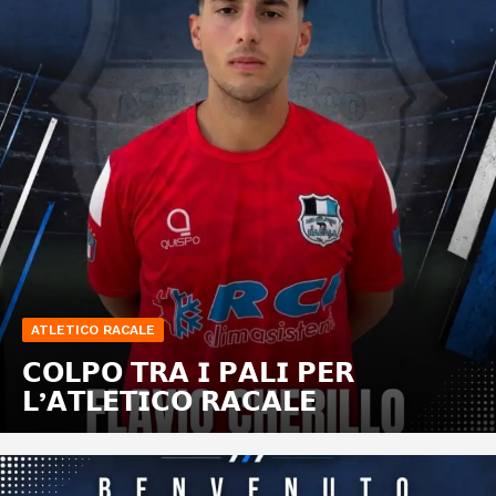
ATLETICO RACALE
𝗖𝗢𝗟𝗣𝗢 𝗧𝗥𝗔 𝗜 𝗣𝗔𝗟𝗜 𝗣𝗘𝗥
𝗟’𝗔𝗧𝗟𝗘𝗧𝗜𝗖𝗢 𝗥𝗔𝗖𝗔𝗟𝗘