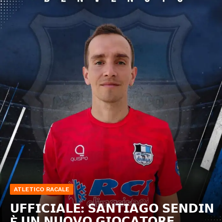
ATLETICO RACALE
𝗨𝗙𝗙𝗜𝗖𝗜𝗔𝗟𝗘: 𝗦𝗔𝗡𝗧𝗜𝗔𝗚𝗢 𝗦𝗘𝗡𝗗𝗜𝗡
È 𝗨𝗡 𝗡𝗨𝗢𝗩𝗢 𝗚𝗜𝗢𝗖𝗔𝗧𝗢𝗥𝗘