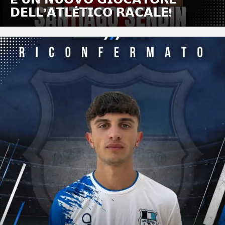
𝗗𝗘𝗟𝗟’𝗔𝗧𝗟É𝗧𝗜𝗖𝗢 𝗥𝗔𝗖𝗔𝗟𝗘!