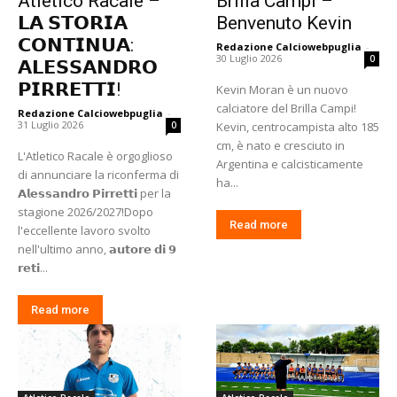
Atletico Racale –
Brilla Campi –
𝗟𝗔 𝗦𝗧𝗢𝗥𝗜𝗔
Benvenuto Kevin
𝗖𝗢𝗡𝗧𝗜𝗡𝗨𝗔:
Redazione Calciowebpuglia
-
30 Luglio 2026
0
𝗔𝗟𝗘𝗦𝗦𝗔𝗡𝗗𝗥𝗢
𝗣𝗜𝗥𝗥𝗘𝗧𝗧𝗜!
Kevin Moran è un nuovo
calciatore del Brilla Campi!
Redazione Calciowebpuglia
-
31 Luglio 2026
0
Kevin, centrocampista alto 185
cm, è nato e cresciuto in
​L'Atletico Racale è orgoglioso
Argentina e calcisticamente
di annunciare la riconferma di
ha...
𝗔𝗹𝗲𝘀𝘀𝗮𝗻𝗱𝗿𝗼 𝗣𝗶𝗿𝗿𝗲𝘁𝘁𝗶 per la
stagione 2026/2027!​Dopo
Read more
l'eccellente lavoro svolto
nell'ultimo anno, 𝗮𝘂𝘁𝗼𝗿𝗲 𝗱𝗶 𝟵
𝗿𝗲𝘁𝗶...
Read more