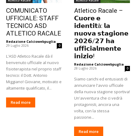
Atletico Racale
Atletico Racale
COMUNICATO
Atletico Racale –
UFFICIALE: STAFF
𝗖𝘂𝗼𝗿𝗲 𝗲
TECNICO ASD
𝗶𝗱𝗲𝗻𝘁𝗶𝘁à: 𝗹𝗮
ATLETICO RACALE
𝗻𝘂𝗼𝘃𝗮 𝘀𝘁𝗮𝗴𝗶𝗼𝗻𝗲
𝟮𝟬𝟮𝟲/𝟮𝟳 𝗵𝗮
Redazione Calciowebpuglia
-
29 Luglio 2026
0
𝘂𝗳𝗳𝗶𝗰𝗶𝗮𝗹𝗺𝗲𝗻𝘁𝗲
𝗶𝗻𝗶𝘇𝗶𝗼!
​L'ASD Atletico Racale dà il
benvenuto ufficiale al nuovo
Redazione Calciowebpuglia
-
28 Luglio 2026
fisioterapista nel proprio staff
0
tecnico: il Dott. Antonio
​Siamo carichi ed entusiasti di
Miggiano! ​Giovane, motivato e
annunciare l'avvio ufficiale
altamente qualificato, il...
della nuova stagione sportiva!
Un'avventura che ci vedrà
Read more
protagonisti, ancora una
volta, con la stessa
passione...
Read more