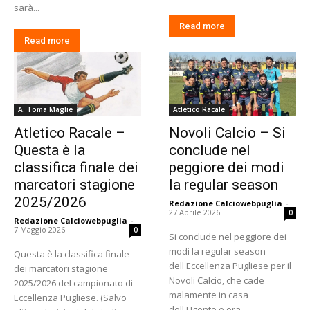
sarà...
Read more
Read more
A. Toma Maglie
Atletico Racale
Atletico Racale –
Novoli Calcio – Si
Questa è la
conclude nel
classifica finale dei
peggiore dei modi
marcatori stagione
la regular season
2025/2026
Redazione Calciowebpuglia
-
27 Aprile 2026
0
Redazione Calciowebpuglia
-
7 Maggio 2026
0
Si conclude nel peggiore dei
modi la regular season
Questa è la classifica finale
dell'Eccellenza Pugliese per il
dei marcatori stagione
Novoli Calcio, che cade
2025/2026 del campionato di
malamente in casa
Eccellenza Pugliese. (Salvo
dell'Ugento e ora...