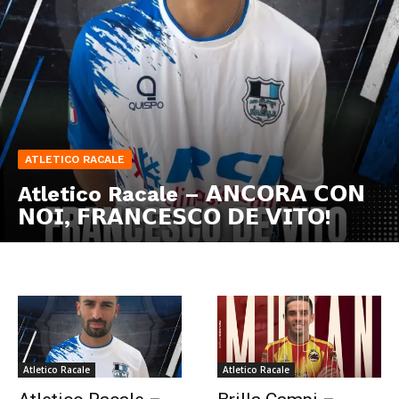
ATLETICO RACALE
Atletico Racale – 𝗔𝗡𝗖𝗢𝗥𝗔 𝗖𝗢𝗡
𝗡𝗢𝗜, 𝗙𝗥𝗔𝗡𝗖𝗘𝗦𝗖𝗢 𝗗𝗘 𝗩𝗜𝗧𝗢!
Atletico Racale
Atletico Racale