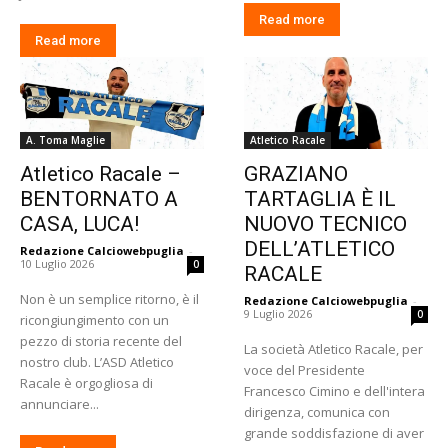
Read more
Read more
A. Toma Maglie
Atletico Racale
Atletico Racale –
GRAZIANO
BENTORNATO A
TARTAGLIA È IL
CASA, LUCA!
NUOVO TECNICO
DELL’ATLETICO
Redazione Calciowebpuglia
-
10 Luglio 2026
0
RACALE
​Non è un semplice ritorno, è il
Redazione Calciowebpuglia
-
9 Luglio 2026
0
ricongiungimento con un
pezzo di storia recente del
La società Atletico Racale, per
nostro club. L’ASD Atletico
voce del Presidente
Racale è orgogliosa di
Francesco Cimino e dell'intera
annunciare...
dirigenza, comunica con
grande soddisfazione di aver