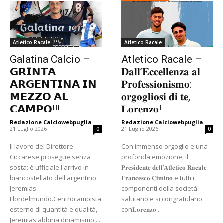
Atletico Racale
Atletico Racale
Galatina Calcio –
Atletico Racale –
𝗚𝗥𝗜𝗡𝗧𝗔
𝐃𝐚𝐥𝐥’𝐄𝐜𝐜𝐞𝐥𝐥𝐞𝐧𝐳𝐚 𝐚𝐥
𝗔𝗥𝗚𝗘𝗡𝗧𝗜𝗡𝗔 𝗜𝗡
𝐏𝐫𝐨𝐟𝐞𝐬𝐬𝐢𝐨𝐧𝐢𝐬𝐦𝐨:
𝗠𝗘𝗭𝗭𝗢 𝗔𝗟
𝐨𝐫𝐠𝐨𝐠𝐥𝐢𝐨𝐬𝐢 𝐝𝐢 𝐭𝐞,
𝗖𝗔𝗠𝗣𝗢!!!
𝐋𝐨𝐫𝐞𝐧𝐳𝐨!
Redazione Calciowebpuglia
-
Redazione Calciowebpuglia
-
21 Luglio 2026
21 Luglio 2026
0
0
Il lavoro del Direttore
​Con immenso orgoglio e una
Ciccarese prosegue senza
profonda emozione, il
sosta: è ufficiale l'arrivo in
𝐏𝐫𝐞𝐬𝐢𝐝𝐞𝐧𝐭𝐞 𝐝𝐞𝐥𝐥’𝐀𝐭𝐥𝐞𝐭𝐢𝐜𝐨 𝐑𝐚𝐜𝐚𝐥𝐞
biancostellato dell'argentino
𝐅𝐫𝐚𝐧𝐜𝐞𝐬𝐜𝐨 𝐂𝐢𝐦𝐢𝐧𝐨 e tutti i
Jeremias
componenti della società
Flordelmundo.Centrocampista
salutano e si congratulano
esterno di quantità e qualità,
con𝐋𝐨𝐫𝐞𝐧𝐳𝐨...
Jeremias abbina dinamismo,...