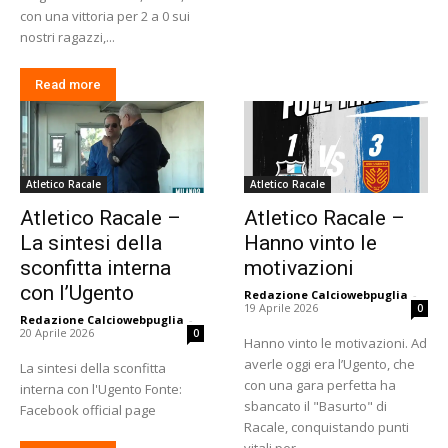
con una vittoria per 2 a 0 sui
nostri ragazzi,...
Read more
Atletico Racale
Atletico Racale
Atletico Racale –
Atletico Racale –
La sintesi della
Hanno vinto le
sconfitta interna
motivazioni
con l’Ugento
Redazione Calciowebpuglia
-
19 Aprile 2026
0
Redazione Calciowebpuglia
-
20 Aprile 2026
0
Hanno vinto le motivazioni. Ad
averle oggi era l’Ugento, che
La sintesi della sconfitta
con una gara perfetta ha
interna con l'Ugento Fonte:
sbancato il "Basurto" di
Facebook official page
Racale, conquistando punti
vitali per...