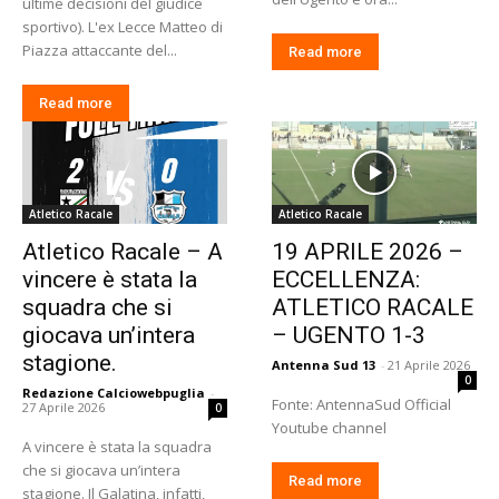
ultime decisioni del giudice
sportivo). L'ex Lecce Matteo di
Piazza attaccante del...
Read more
Read more
Atletico Racale
Atletico Racale
Atletico Racale – A
19 APRILE 2026 –
vincere è stata la
ECCELLENZA:
squadra che si
ATLETICO RACALE
giocava un’intera
– UGENTO 1-3
stagione.
Antenna Sud 13
-
21 Aprile 2026
0
Redazione Calciowebpuglia
-
Fonte: AntennaSud Official
27 Aprile 2026
0
Youtube channel
A vincere è stata la squadra
che si giocava un’intera
Read more
stagione. Il Galatina, infatti,