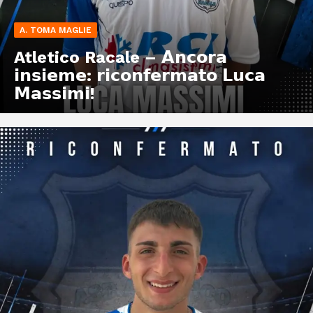
A. TOMA MAGLIE
Atletico Racale – 𝗔𝗻𝗰𝗼𝗿𝗮
𝗶𝗻𝘀𝗶𝗲𝗺𝗲: 𝗿𝗶𝗰𝗼𝗻𝗳𝗲𝗿𝗺𝗮𝘁𝗼 𝗟𝘂𝗰𝗮
𝗠𝗮𝘀𝘀𝗶𝗺𝗶!