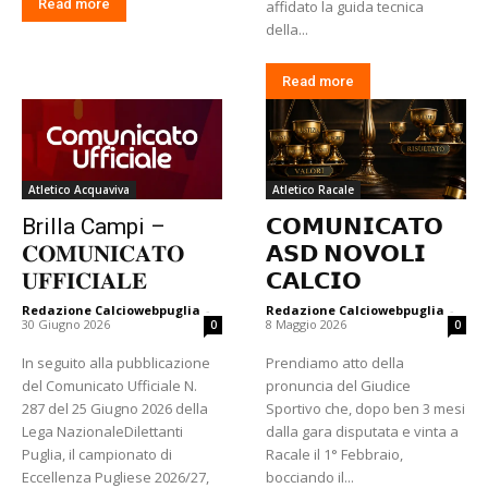
Read more
affidato la guida tecnica
della...
Read more
Atletico Acquaviva
Atletico Racale
Brilla Campi –
𝗖𝗢𝗠𝗨𝗡𝗜𝗖𝗔𝗧𝗢
𝐂𝐎𝐌𝐔𝐍𝐈𝐂𝐀𝐓𝐎
𝗔𝗦𝗗 𝗡𝗢𝗩𝗢𝗟𝗜
𝐔𝐅𝐅𝐈𝐂𝐈𝐀𝐋𝐄
𝗖𝗔𝗟𝗖𝗜𝗢
Redazione Calciowebpuglia
-
Redazione Calciowebpuglia
-
30 Giugno 2026
8 Maggio 2026
0
0
In seguito alla pubblicazione
Prendiamo atto della
del Comunicato Ufficiale N.
pronuncia del Giudice
287 del 25 Giugno 2026 della
Sportivo che, dopo ben 3 mesi
Lega NazionaleDilettanti
dalla gara disputata e vinta a
Puglia, il campionato di
Racale il 1° Febbraio,
Eccellenza Pugliese 2026/27,
bocciando il...