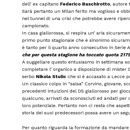
dell’ ex capitano
Federico Baschirotto
, autore 
Sarà pertanto un Milan ferito ma voglioso e obbl
nel tunnel di una crisi che potrebbe avere riper
campionato.
In casa giallorossa, si respira un’ aria sicurame
primo punto stagionale che è sinonimo sicuramen
è tanto per il quarto anno consecutivo in Serie 
che per questa stagione ha toccato quota 2175
A suggellare questo entusiasmo in settimana son
completare l’ organico a disposizione di mister D
serbo
Nikola Stulic
che si è accasato a Lecce pr
Un classico colpo in “salsa” Corvino, giovane, s
precedenti intuizioni del DS giallorosso per gioc
qualcuno, arrivati da sconosciuti ed andati per c
loro potenziale. Pertanto non ci resta che aspett
storia dei suoi predecessori possa avere un segu
Per quanto riguarda la formazione da mandare 