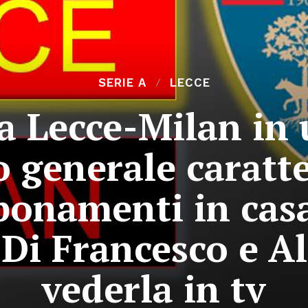
SERIE A
LECCE
a Lecce-Milan in 
 generale caratte
bonamenti in casa
 Di Francesco e A
vederla in tv