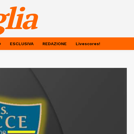
lia
O
ESCLUSIVA
REDAZIONE
Livescores!