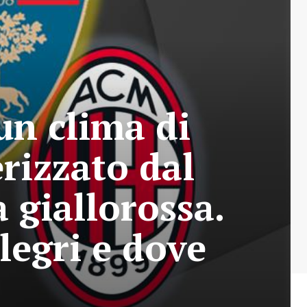
un clima di
rizzato dal
 giallorossa.
llegri e dove