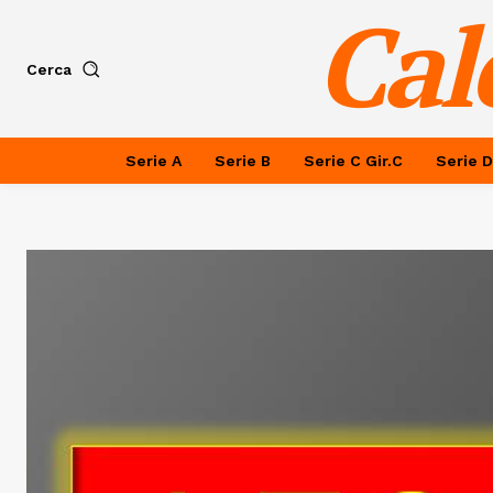
Cal
Cerca
Serie A
Serie B
Serie C Gir.C
Serie D