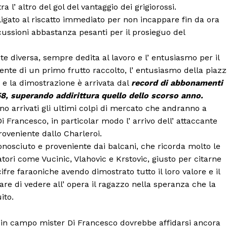
tra l’ altro del gol del vantaggio dei grigiorossi.
igato al riscatto immediato per non incappare fin da ora
cussioni abbastanza pesanti per il prosieguo del
nte diversa, sempre dedita al lavoro e l’ entusiasmo per il
te di un primo frutto raccolto, l’ entusiasmo della piaz
A e la dimostrazione è arrivata dal
record di abbonamenti
8, superando addirittura quello dello scorso anno.
o arrivati gli ultimi colpi di mercato che andranno a
i Francesco, in particolar modo l’ arrivo dell’ attaccante
oveniente dallo Charleroi.
conosciuto e proveniente dai balcani, che ricorda molto le
atori come Vucinic, Vlahovic e Krstovic, giusto per citarne
ifre faraoniche avendo dimostrato tutto il loro valore e il
are di vedere all’ opera il ragazzo nella speranza che la
ito.
in campo mister Di Francesco dovrebbe affidarsi ancora