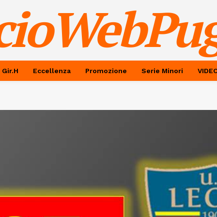
cioWebPug
 Gir.H
Eccellenza
Promozione
Serie Minori
VIDE