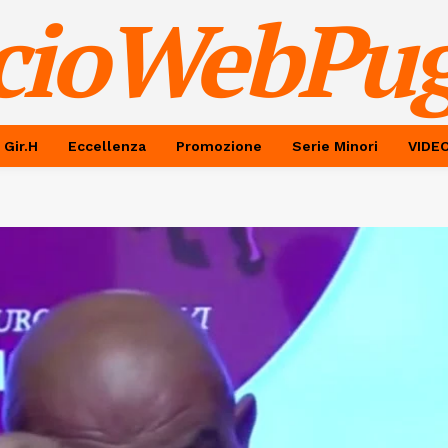
cioWebPug
 Gir.H
Eccellenza
Promozione
Serie Minori
VIDE