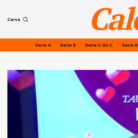
Cal
Cerca
Serie A
Serie B
Serie C Gir.C
Serie D