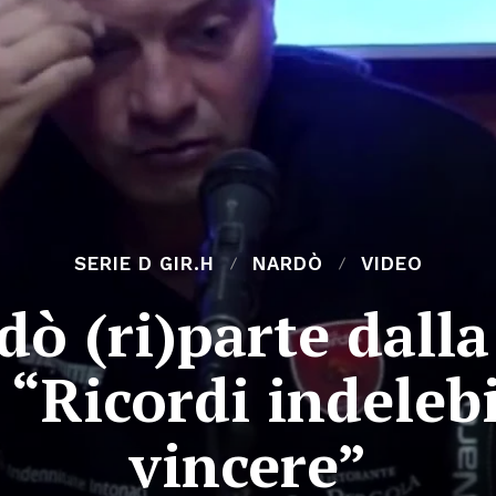
SERIE D GIR.H
NARDÒ
VIDEO
dò (ri)parte dall
 “Ricordi indeleb
vincere”