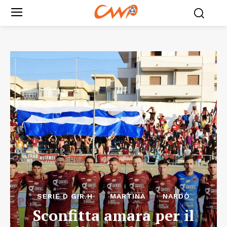
SERIE D GIR.H
MARTINA
NARDÒ
Sconfitta amara per il