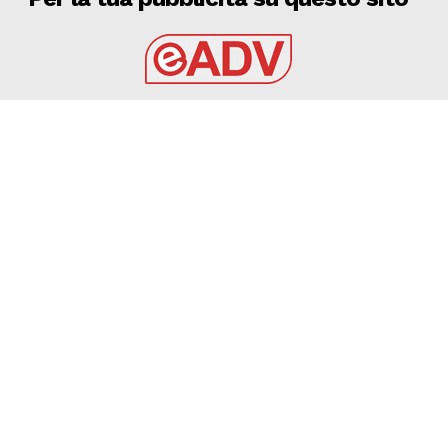
EADV s.r.l.
Via Luigi Capuana, 11
95030 Tremestieri Etneo (CT) - Italy
www.eadv.it
•
info@eadv.it
Tel: +39 0645920501
Ultimi articoli
VIDEO Inter-Juve highlights: Di Gregorio, che regalo!
GAZZETTA DELLO SPORT
9 Agosto 2026
Inter, Milan, Juve: il commento sulle amichevoli di
Archetti sulla Gazzetta
GAZZETTA DELLO SPORT
9 Agosto 2026
Brighton-Roma, Gasperini: “Fatichiamo. C’è ancora