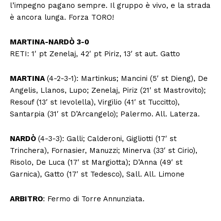
l’impegno pagano sempre. Il gruppo è vivo, e la strada
è ancora lunga. Forza TORO!
MARTINA-NARDÒ 3-0
RETI: 1′ pt Zenelaj, 42′ pt Piriz, 13′ st aut. Gatto
MARTINA
(4-2-3-1): Martinkus; Mancini (5′ st Dieng), De
Angelis, Llanos, Lupo; Zenelaj, Piriz (21′ st Mastrovito);
Resouf (13′ st Ievolella), Virgilio (41′ st Tuccitto),
Santarpia (31′ st D’Arcangelo); Palermo. All. Laterza.
NARDÒ
(4-3-3): Galli; Calderoni, Gigliotti (17′ st
Trinchera), Fornasier, Manuzzi; Minerva (33′ st Cirio),
Risolo, De Luca (17′ st Margiotta); D’Anna (49′ st
Garnica), Gatto (17′ st Tedesco), Sall. All. Limone
ARBITRO
: Fermo di Torre Annunziata.