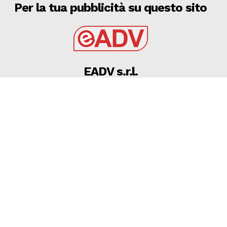
Per la tua pubblicità su questo sito
EADV s.r.l.
Via Luigi Capuana, 11
95030 Tremestieri Etneo (CT) - Italy
www.eadv.it
•
info@eadv.it
Tel: +39 0645920501
Ultimi articoli
LIVE Alle 13 Juve-Inter: Spalletti con David, Chivu si
affida a Bonny
GAZZETTA DELLO SPORT
8 Agosto 2026
08 AGOSTO 2026 – FASANO CALCIO – I CALCIATORI
LASCIANO IL RITIRO: IL RICORSO E’ QUASI IMPOSSIBILE