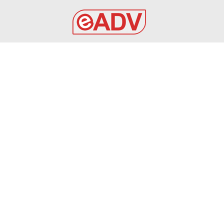
EADV s.r.l.
Via Luigi Capuana, 11
95030 Tremestieri Etneo (CT) - Italy
www.eadv.it
•
info@eadv.it
Tel: +39 0645920501
Ultimi articoli
Milan, perché Rabiot e Maignan hanno prolungato le
ferie: quando tornano
GAZZETTA DELLO SPORT
10 Agosto 2026
Mercato Napoli, Gabriel Jesus ha detto sì: ecco cosa
manca per chiudere
GAZZETTA DELLO SPORT
10 Agosto 2026
Inter, Lautaro torna ad allenarsi: e per il Monza…