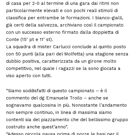
di casa per 2-0 al termine di una gara dai ritmi non
particolarmente elevati e con pochi reali stimoli di
classifica per entrambe le formazioni. I bianco-gialli,
già certi della salvezza, archiviano così il campionato
con un successo esterno firmato dalla doppietta di
Conte (15’ pt e 11’ st).
La squadra di mister Carlucci conclude al quinto posto
con 50 punti (alla pari del Molfetta) una stagione senza
dubbio positiva, caratterizzata da un girone molto
competitivo, nel quale i ragazzi se la sono giocata a
viso aperto con tutti.
“Siamo soddisfatti di questo campionato – è il
commento del dg Emanuele Troilo – anche se
sognavamo qualcosina in più. Nonostante l’andamento
non sempre continuo, in linea di massima siamo
contenti sia del piazzamento che del bellissimo gruppo
costruito anche quest’anno”.
“Adesso piccola pausa prima di porre le basi per il