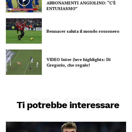
ABBONAMENTI ANGIOLINO: “C’È
ENTUSIASMO”
Bennacer saluta il mondo rossonero
VIDEO Inter-Juve highlights: Di
Gregorio, che regalo!
RELATED
Ti potrebbe interessare