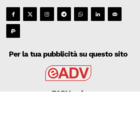
Per la tua pubblicità su questo sito
EADV s.r.l.
Via Luigi Capuana, 11
95030 Tremestieri Etneo (CT) - Italy
www.eadv.it
•
info@eadv.it
Tel: +39 0645920501