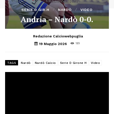
SERIE D GIR.H
NARDÒ
VIDEO
Andria – Nardò 0-0.
Redazione Calciowebpuglia
189
19 Maggio 2026
TAGS
Nardò
Nardò Calcio
Serie D Girone H
Video