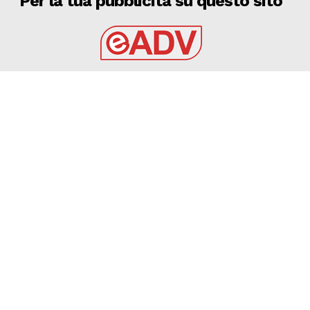
Per la tua pubblicità su questo sito
EADV s.r.l.
Via Luigi Capuana, 11
95030 Tremestieri Etneo (CT) - Italy
www.eadv.it
•
info@eadv.it
Tel: +39 0645920501
Ultimi articoli
9 AGOSTO 2026 – SERIE C: CERIGNOLA, OLTRE 1000
ABBONAMENTI ANGIOLINO: “C’È ENTUSIASMO”
AUDACE CERIGNOLA
9 Agosto 2026
VIDEO Inter-Juve highlights: Di Gregorio, che regalo!
GAZZETTA DELLO SPORT
9 Agosto 2026
Inter, Milan, Juve: il commento sulle amichevoli di