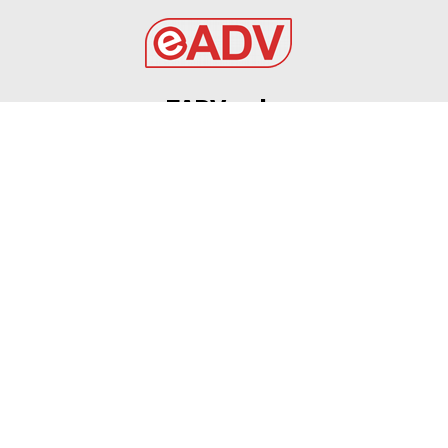
EADV s.r.l.
Via Luigi Capuana, 11
95030 Tremestieri Etneo (CT) - Italy
www.eadv.it
•
info@eadv.it
Tel: +39 0645920501
Ultimi articoli
Maldini, Cagliari: ruolo, quotazione fantacalcio e
statistiche
GAZZETTA DELLO SPORT
9 Agosto 2026
9 AGOSTO 2026 – CALCIO, AMICHEVOLE: BARI –
GRAVINA 2-0
GRAVINA
9 Agosto 2026
9 AGOSTO 2026 – SERIE C: CERIGNOLA, OLTRE 1000