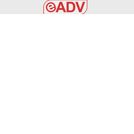
EADV s.r.l.
Via Luigi Capuana, 11
95030 Tremestieri Etneo (CT) - Italy
www.eadv.it
•
info@eadv.it
Tel: +39 0645920501
Ultimi articoli
SPECIALE CALCIOMERCATO DEL 05 AGOSTO 2026
VIDEO
5 Agosto 2026
OVISZACH PER L’ATTACCO DEL FOGGIA
FOGGIA
5 Agosto 2026
Spalletti, dichiarazioni post Chelsea-Juventus |
Gazzetta.it
GAZZETTA DELLO SPORT
5 Agosto 2026