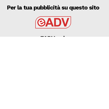
Per la tua pubblicità su questo sito
EADV s.r.l.
Via Luigi Capuana, 11
95030 Tremestieri Etneo (CT) - Italy
www.eadv.it
•
info@eadv.it
Tel: +39 0645920501
Ultimi articoli
SERIE C | Punto-mercato su Bari e altre pugliesi: le
ultimissime con Davide Abrescia a Calciomarket
BARI
7 Agosto 2026
Comunicato Ufficiale Coppa Italia Serie D n. 03 del
07.08.2026