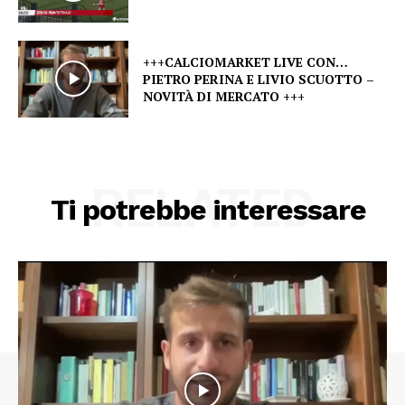
+++CALCIOMARKET LIVE CON…
PIETRO PERINA E LIVIO SCUOTTO –
NOVITÀ DI MERCATO +++
RELATED
Ti potrebbe interessare