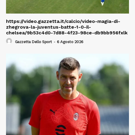
https://video.gazzetta.it/calcio/video-magia-di-
zhegrova-la-juventus-batte-1-0-il-
chelsea/9b53c4d0-7d88-4f23-98ce-db9bb956fxlk
Gazzetta Dello Sport
-
6 Agosto 2026