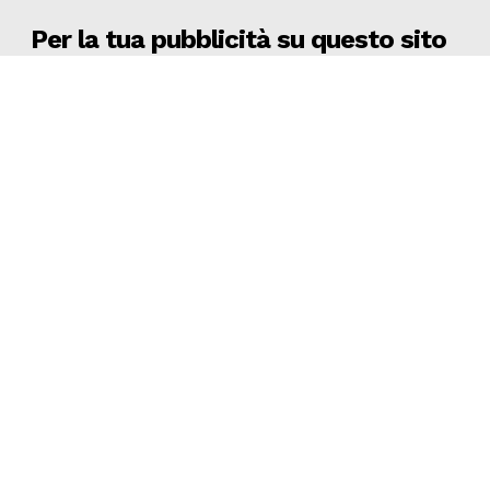
Per la tua pubblicità su questo sito
EADV s.r.l.
Via Luigi Capuana, 11
95030 Tremestieri Etneo (CT) - Italy
www.eadv.it
•
info@eadv.it
Tel: +39 0645920501
Ultimi articoli
6 AGOSTO 2026 – CALCIO AMICHEVOLE: BRINDISI –
PRAIA TORTONA 3-3
BRINDISI
6 Agosto 2026
TOURÈ È DEL FOGGIA – Calcio Foggia 1920